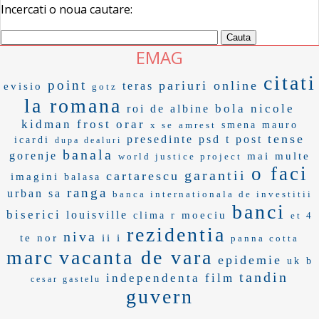
Incercati o noua cautare:
EMAG
citati
point
pariuri online
teras
evisio
gotz
la romana
bola
nicole
roi de albine
kidman
frost
orar
x se
amrest
smena
mauro
tense
presedinte psd
t post
icardi
dupa dealuri
banala
gorenje
mai multe
world justice project
o faci
garantii
cartarescu
imagini
balasa
ranga
urban sa
banca internationala de investitii
banci
biserici
louisville
moeciu
clima r
et 4
rezidentia
niva
te nor
ii i
panna cotta
marc
vacanta de vara
epidemie
uk b
tandin
independenta film
cesar gastelu
guvern