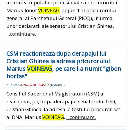
apararea reputatiei profesionale a procurorului
Marius-Ionut
VOINEAG
, adjunct al procurorului
general al Parchetului General (PICCJ), in urma
unor declaratii ale senatorului Cristian Ghinea.
...continuare.
CSM reactioneaza dupa derapajul lui
Cristian Ghinea la adresa pricurorului
Marius
VOINEAG
, pe care l-a numit "gibon
borfas"
publicat
2026-07-30 15:45:02
(
Antena3
)
Consiliul Superior al Magistraturii (CSM) a
reactionat, joi, dupa derapajul senatorului USR,
Cristian Ghinea, la adresa la fostului procuror-sef
al DNA, Marius
VOINEAG
.
...continuare.