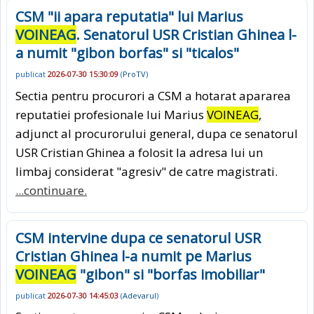
CSM "ii apara reputatia" lui Marius
VOINEAG
. Senatorul USR Cristian Ghinea l-
a numit "gibon borfas" si "ticalos"
publicat
2026-07-30 15:30:09
(
ProTV
)
Sectia pentru procurori a CSM a hotarat apararea
reputatiei profesionale lui Marius
VOINEAG
,
adjunct al procurorului general, dupa ce senatorul
USR Cristian Ghinea a folosit la adresa lui un
limbaj considerat "agresiv" de catre magistrati.
...continuare.
CSM intervine dupa ce senatorul USR
Cristian Ghinea l-a numit pe Marius
VOINEAG
"gibon" si "borfas imobiliar"
publicat
2026-07-30 14:45:03
(
Adevarul
)