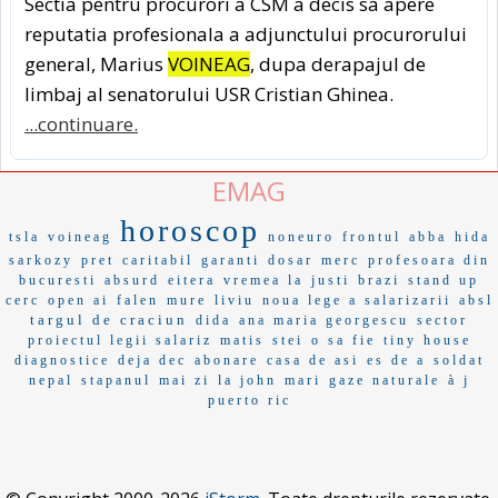
Sectia pentru procurori a CSM a decis sa apere
reputatia profesionala a adjunctului procurorului
general, Marius
VOINEAG
, dupa derapajul de
limbaj al senatorului USR Cristian Ghinea.
...continuare.
EMAG
horoscop
tsla
voineag
noneuro
frontul
abba
hida
sarkozy
pret
caritabil
garanti
dosar
merc
profesoara din
bucuresti
absurd
eitera
vremea la
justi
brazi
stand up
cerc
open ai
falen
mure
liviu
noua lege a salarizarii
absl
targul de craciun
dida
ana maria georgescu
sector
proiectul legii salariz
matis
stei
o sa fie
tiny house
diagnostice
deja dec
abonare
casa de asi
es de a
soldat
nepal
stapanul
mai zi
la john
mari
gaze naturale
à j
puerto ric