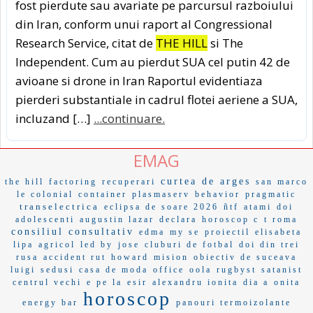
fost pierdute sau avariate pe parcursul razboiului
din Iran, conform unui raport al Congressional
Research Service, citat de
THE HILL
si The
Independent. Cum au pierdut SUA cel putin 42 de
avioane si drone in Iran Raportul evidentiaza
pierderi substantiale in cadrul flotei aeriene a SUA,
incluzand […]
...continuare.
EMAG
curtea de arges
the hill
factoring
recuperari
san marco
le colonial
container
plasmaserv
behavior
pragmatic
transelectrica
eclipsa de soare 2026
ñtf
atami
doi
adolescenti
augustin lazar
declara
horoscop c
t roma
consiliul consultativ
edma
my se
proiectil
elisabeta
lipa
agricol
led by
jose
cluburi de fotbal
doi din trei
rusa
accident rut
howard
mision
obiectiv de suceava
luigi
sedusi
casa de moda
office
oola
rugbyst
satanist
centrul vechi
e pe la
esir
alexandru ionita
dia a
onita
horoscop
energy bar
panouri termoizolante