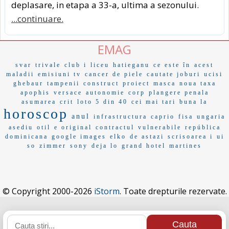
deplasare, in etapa a 33-a, ultima a sezonului.
...continuare.
EMAG
svar
trivale
club i
liceu
hatieganu
ce este în
acest
maladii
emisiuni tv
cancer de piele
cautate joburi
ucisi
ghebaur
tampenii
construct
proiect
masca
noua taxa
apophis
versace
autonomie
corp
plangere penala
asumarea
crit
loto 5 din 40
cei mai tari
buna la
horoscop
anul
infrastructura
caprio
fisa
ungaria
asediu
otil
e original
contractul
vulnerabile
república
dominicana
google images
elko
de astazi
scrisoarea i
ui
so
zimmer
sony
deja lo
grand hotel
martines
© Copyright 2000-2026
iStorm
. Toate drepturile rezervate.