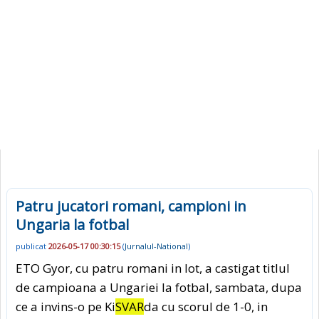
Patru jucatori romani, campioni in
Ungaria la fotbal
publicat
2026-05-17 00:30:15
(
Jurnalul-National
)
ETO Gyor, cu patru romani in lot, a castigat titlul
de campioana a Ungariei la fotbal, sambata, dupa
ce a invins-o pe Ki
SVAR
da cu scorul de 1-0, in