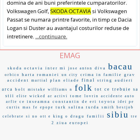
domina de ani buni preferintele cumparatorilor.
Volkswagen Golf,
SKODA OCTAVIA
si Volkswagen
Passat se numara printre favorite, in timp ce Dacia
Logan si Duster au avantajul costurilor reduse de
intretinere.
...continuare.
EMAG
bacau
skoda octavia
inter mi
diva
jose anton
harta romaniei
crima in familie
grav
orbico
un city
final
accident
plan
eliade
string
audieri
martial
folk
arca
bolt
tot ce trebuie sa
mistake
williams n
stii
tome
elite
wicked
ar activi
lovrin
accidente auto
ce inseamna
constantin
de eri
toyota
arfie
idei pe
turk
salina turda
curtis
mas fe
epope
smith
bestjob
sibiu
dragu
familii
celebrate
si no
ott e
king o
tre
ziua europei
2