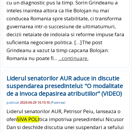
cu un diagnostic pus la timp. Sorin Grindeanu a
inteles inaintea altora ca Ilie Bolojan nu mai
conducea Romania spre stabilitate, ci transforma
guvernarea intr-o succesiune de ultimatumuri,
decizii netaiate de indoiala si reforme impuse fara
suficienta negociere politica. […]The post
Grindeanu a vazut la timp capcana Bolojan:
Romania nu poate fi...
...continuare.
Liderul senatorilor AUR aduce in discutie
suspendarea presedintelui: "O modalitate
de a invoca depasirea atributiilor” (VIDEO)
publicat
2026-06-29 16:15:10
(
Puterea
)
Liderul senatorilor AUR, Petrisor Peiu, lanseaza o
ofen
SIVA POLI
tica impotriva presedintelui Nicusor
Dan si deschide discutia unei suspendari a sefului