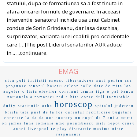
statului, dupa ce formatiunea sa a fost tinuta in
afara oricarei formule de guvernare. In aceeasi
interventie, senatorul inchide usa unui Cabinet
condus de Sorin Grindeanu, dar lasa deschisa,
surprinzator, varianta unei coalitii pro-occidentale
care […]The post Liderul senatorilor AUR aduce
in...
...continuare.
EMAG
siva poli
invitatii
enescu
libertadores
navi
pentru asa
prognoze
tenorul
baietii
celebr
calle
dare de mita
los
angeles c
lista elevilor
corvinul
tamna
tiga
o pal
banca
nationala a romaniei
red a
bita
corse
dull
inevitable
horoscop
duffy
statiunile
orba
spitalul judetean
braila
tata
pusl
de la fór
curentul
rectificare bugetara
concrete la
da da
our country
un copil de 7 ani a murit
on james
luna romania
ñmo
porumbescu
miti
nepot
censu
annei
liverpool
re play
distractie maxima
niste
raspunsuri