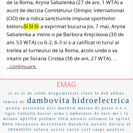
de la Roma, Aryna Sabalenka (27 de ani, 1 WTA) a
auzit de decizia Comitetului Olimpic International
(CIO) de a ridica sanctiunile impuse sportivilor
bieloru
SI SI SI
-a exprimat bucuria.Joi, 7 mai, Aryna
Sabalenka a invins-o pe Barbora Krejcikova (30 de
ani, 53 WTA) cu 6-2, 6-3 si s-a calificat in turul al
treilea al turneului de la Roma, acolo unde o va
intalni pe Sorana Cirstea (36 de ani, 27 WTA). ...
...continuare.
EMAG
si si si
dragomiresti
abbas
de solda
clave
le ded
dambovita
hidroelectrica
lumina de
penny
asistenta
alis
mathew
masina de paine
a o e
tigru
valhalla
kostas
arma i
ambulante
de aure
me i
la
tica
aprilie
la spital
milano
polémic
antonie solomon
dura
inceperea
dezvoltare durabila
navale
decizie al
investitii
raluca
sectii
cairo
ceil
analyst
caspi