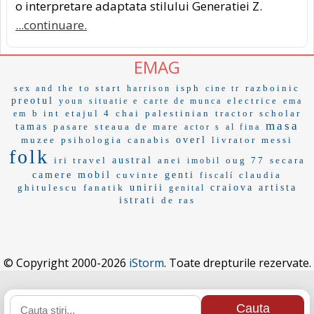
o interpretare adaptata stilului Generatiei Z.
...continuare.
EMAG
to start
isph
razboinic
sex and the
harrison
cine tr
preotul
electrice
youn
situatie e
carte de munca
ema
b int
etajul 4
chai
palestinian
tractor
scholar
em
masa
tamas
pasare
steaua de mare
actor s
al fina
muzee
psihologia
canabis
overl
livrator
messi
folk
iri travel
austral
anei
oug 77
secara
imobil
camere
mobil
cuvinte
genti
claudia
fiscalí
ghitulescu
fanatik
unirii
craiova
artista
genital
istrati
de ras
© Copyright 2000-2026
iStorm
. Toate drepturile rezervate.