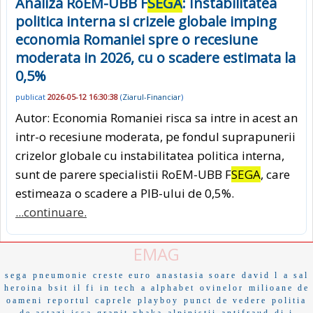
Analiza RoEM-UBB F
SEGA
: Instabilitatea
politica interna si crizele globale imping
economia Romaniei spre o recesiune
moderata in 2026, cu o scadere estimata la
0,5%
publicat
2026-05-12 16:30:38
(
Ziarul-Financiar
)
Autor: Economia Romaniei risca sa intre in acest an
intr-o recesiune moderata, pe fondul suprapunerii
crizelor globale cu instabilitatea politica interna,
sunt de parere specialistii RoEM-UBB F
SEGA
, care
estimeaza o scadere a PIB-ului de 0,5%.
...continuare.
EMAG
sega
pneumonie
creste euro
anastasia soare
david l
a sal
heroina
bsit
il fi
in tech
a alphabet
ovinelor
milioane de
oameni
reportul
caprele
playboy
punct de vedere
politia