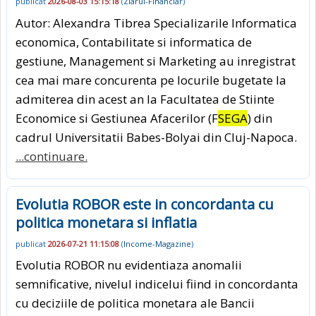
publicat
2026-08-03 15:15:18
(
Ziarul-Financiar
)
Autor: Alexandra Tibrea Specializarile Informatica
economica, Contabilitate si informatica de
gestiune, Management si Marketing au inregistrat
cea mai mare concurenta pe locurile bugetate la
admiterea din acest an la Facultatea de Stiinte
Economice si Gestiunea Afacerilor (F
SEGA
) din
cadrul Universitatii Babes-Bolyai din Cluj-Napoca.
...continuare.
Evolutia ROBOR este in concordanta cu
politica monetara si inflatia
publicat
2026-07-21 11:15:08
(
Income-Magazine
)
Evolutia ROBOR nu evidentiaza anomalii
semnificative, nivelul indicelui fiind in concordanta
cu deciziile de politica monetara ale Bancii