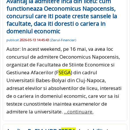
Avantaj la admitere inca din liceu: cum
functioneaza Oeconomicus Napocensis,
concursul care iti poate creste sansele la
facultate, daca iti doresti o cariera in
domeniul economic
publicat
2026-05-13 14:45:43
(
Ziarul-Financiar
)
Autor: In acest weekend, pe 16 mai, va avea loc
concursul de admitere Oeconomicus Napocensis,
organizat de Facultatea de Stiinte Economice si
Gestiunea Afacerilor (F
SEGA
) din cadrul
Universitatii Babes-Bolyai din Cluj-Napoca,
adresat elevilor si absolventilor de liceu, interesati
de o cariera in domeniul economic, care vor sa isi
testeze cunostintele inaintea examenelor de
admitere la universitate.
...continuare.