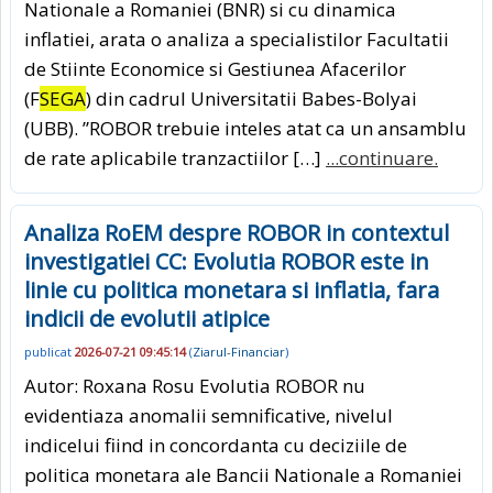
Nationale a Romaniei (BNR) si cu dinamica
inflatiei, arata o analiza a specialistilor Facultatii
de Stiinte Economice si Gestiunea Afacerilor
(F
SEGA
) din cadrul Universitatii Babes-Bolyai
(UBB). ”ROBOR trebuie inteles atat ca un ansamblu
de rate aplicabile tranzactiilor […]
...continuare.
Analiza RoEM despre ROBOR in contextul
investigatiei CC: Evolutia ROBOR este in
linie cu politica monetara si inflatia, fara
indicii de evolutii atipice
publicat
2026-07-21 09:45:14
(
Ziarul-Financiar
)
Autor: Roxana Rosu Evolutia ROBOR nu
evidentiaza anomalii semnificative, nivelul
indicelui fiind in concordanta cu deciziile de
politica monetara ale Bancii Nationale a Romaniei