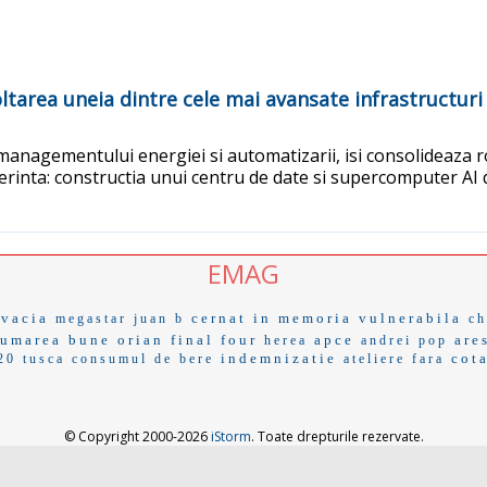
ltarea uneia dintre cele mai avansate infrastructuri
 managementului energiei si automatizarii, isi consolideaza ro
referinta: constructia unui centru de date si supercomputer AI
EMAG
ovacia
cernat
in memoria
vulnerabila
megastar
juan b
ch
sumarea
bune
orian
final four
apce
are
herea
andrei pop
indemnizatie
cot
 20
tusca
consumul de bere
ateliere fara
© Copyright 2000-2026
iStorm
. Toate drepturile rezervate.