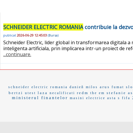
SCHNEIDER ELECTRIC ROMANIA
contribuie la dezvo
publicat
2026-06-29 12:45:03
(
Bursa
)
Schneider Electric, lider global in transformarea digitala a
inteligenta artificiala, prin implicarea intr-un proiect de 
...continuare.
arus
sl
schneider electric romania
danieñ
milos
fumat
bertzi
laza
redm
stefanie
a
utest
necalificati
the em
ministerul finantelor
masini electrice
asta s
fifa