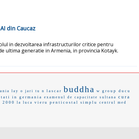
 AI din Caucaz
lul in dezvoltarea infrastructurilor critice pentru
 de ultima generatie in Armenia, in provincia Kotayk.
buddha
lascar
w group
ducu
ania
lay o
jari
tu n
cura
stati in germania
examenul de capacitate
sultana
a 2000
vieru
penticostal
simplu
la luca
centrul med