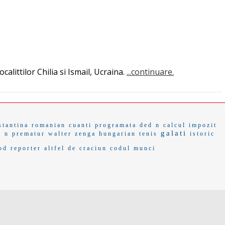
ocalittilor Chilia si Ismail, Ucraina.
...continuare.
stantina
romanian
cuanti
programata
ded n
calcul impozit
galati
c n
prematur
walter zenga
hungarian
tenis
istoric
od reporter
altfel de craciun
codul munci