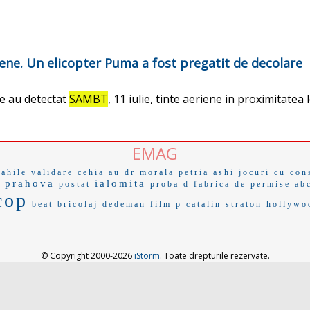
ene. Un elicopter Puma a fost pregatit de decolare
le au detectat
SAMBT
, 11 iulie, tinte aeriene in proximitatea l
EMAG
ahile
validare
cehia
au dr
morala
petria
ashi
jocuri cu
con
prahova
ialomita
e
postat
proba d
fabrica de permise
ab
cop
beat
bricolaj dedeman
film p
catalin straton
hollywo
© Copyright 2000-2026
iStorm
. Toate drepturile rezervate.