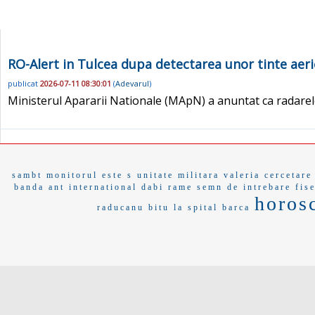
RO-Alert in Tulcea dupa detectarea unor tinte aeri
publicat
2026-07-11 08:30:01
(
Adevarul
)
Ministerul Apararii Nationale (MApN) a anuntat ca radare
sambt
monitorul
este s
unitate militara
valeria
cercetare
banda
ant international
dabi
rame
semn de intrebare
fis
horos
raducanu
bitu
la spital
barca