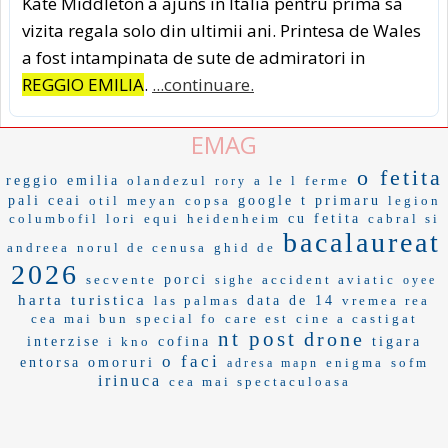
Kate Middleton a ajuns in Italia pentru prima sa
vizita regala solo din ultimii ani. Printesa de Wales
a fost intampinata de sute de admiratori in
REGGIO EMILIA
.
...continuare.
EMAG
o fetita
reggio emilia
olandezul
a le l
ferme
rory
pali
ceai
otil
meyan
copsa
google t
primaru
legion
columbofil
lori
equi
heidenheim
cu fetita
cabral si
bacalaureat
andreea
norul de cenusa
ghid de
2026
secvente
porci
accident aviatic
sighe
oyee
harta turistica
las palmas
data de 14
vremea rea
cea mai bun
special fo
care est
cine a castigat
nt post
drone
interzise
i kno
cofina
tigara
o faci
entorsa
omoruri
enigma
sofm
adresa mapn
irinuca
cea mai spectaculoasa