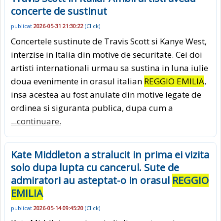
concerte de sustinut
publicat
2026-05-31 21:30:22
(
Click
)
Concertele sustinute de Travis Scott si Kanye West,
interzise in Italia din motive de securitate. Cei doi
artisti internationali urmau sa sustina in luna iulie
doua evenimente in orasul italian
REGGIO EMILIA
,
insa acestea au fost anulate din motive legate de
ordinea si siguranta publica, dupa cum a
...continuare.
Kate Middleton a stralucit in prima ei vizita
solo dupa lupta cu cancerul. Sute de
admiratori au asteptat-o in orasul
REGGIO
EMILIA
publicat
2026-05-14 09:45:20
(
Click
)