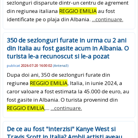
sezlonguri disparute dintr-un centru de agrement
din regiunea italiana
REGGIO EMILIA
au fost
identificate pe o plaja din Albania.
...continuare.
350 de sezlonguri furate in urma cu 2 ani
din Italia au fost gasite acum in Albania. O
turista le-a recunoscut si le-a pozat
publicat
2026-07-20 16:00:02
(
Antena3
)
Dupa doi ani, 350 de sezlonguri furate din
regiunea
REGGIO EMILIA
, Italia, in iunie 2024, a
caror valoare a fost estimata la 45.000 de euro, au
fost gasite in Albania. O turista provenind din
REGGIO EMILIA
,...
...continuare.
De ce au fost "interzisi" Kanye West si
Travis Scott in Italia? Ambii artisti aveau