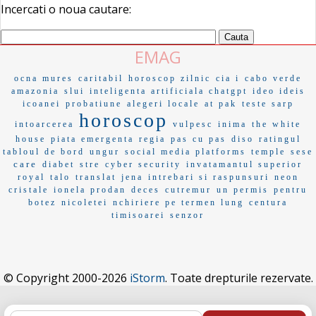
Incercati o noua cautare:
EMAG
ocna mures
caritabil
horoscop zilnic
cia i
cabo verde
amazonia
slui
inteligenta artificiala chatgpt
ideo ideis
icoanei
probatiune
alegeri locale
at pak
teste sarp
horoscop
intoarcerea
vulpesc
inima
the white
house
piata emergenta
regia
pas cu pas
diso
ratingul
tabloul de bord
ungur
social media platforms
temple
sese
care
diabet
stre
cyber security
invatamantul superior
royal
talo
translat
jena
intrebari si raspunsuri
neon
cristale
ionela prodan
deces
cutremur
un permis
pentru
botez
nicoletei
nchiriere pe termen lung
centura
timisoarei
senzor
© Copyright 2000-2026
iStorm
. Toate drepturile rezervate.