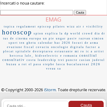
Incercati o noua cautare:
EMAG
topica
regulament
episcop
pilates
wizz air r
visibility
horoscop
spion
explica la
dp world
crowd
dia dr
tus de
cinema europa
un pie
ungar
pasiv
razvan simion
sport ten
ghetu
calendar bac 2026
focuri de arma
evaziune fiscal
covaciu
oncologie
digitala
factor
a
plecat
spitalele
desteptarea
estaurante
mi ro
ic a
artist
consiliul
hercesa
lale_
hidroelectric
e romania
consultativ
costu
leadership
trei puncte
casian
judetul
bacalaureat 2026
buzau
a rot
el pasa
stephe
lasca
vreau sa
© Copyright 2000-2026
iStorm
. Toate drepturile rezervate.