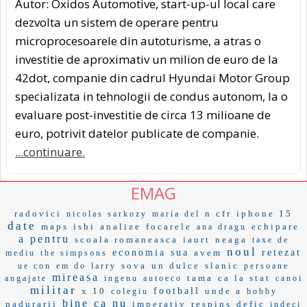
Autor: Oxidos Automotive, start-up-ul local care
dezvolta un sistem de operare pentru
microprocesoarele din autoturisme, a atras o
investitie de aproximativ un milion de euro de la
42dot, companie din cadrul Hyundai Motor Group
specializata in tehnologii de condus autonom, la o
evaluare post-investitie de circa 13 milioane de
euro, potrivit datelor publicate de companie.
...continuare.
EMAG
radovici
n cfr
iphone 15
nicolas sarkozy
maría del
date
maps
ishi
analize
focarele
echipare
ana dragu
a pentru
scoala romaneasca
iaurt
neaga
taxe de
noul
economia sua
avem
retezat
mediu
the simpsons
sova
un dulce
slanic
ue con
em do
larry
persoane
mireasa
tama
ca la stat
angajate
ingenu
autoeco
canoi
militar
x 10
football
unde a
colegiu
bobby
bine ca nu
padurarii
imperativ
respins
defic
indeci