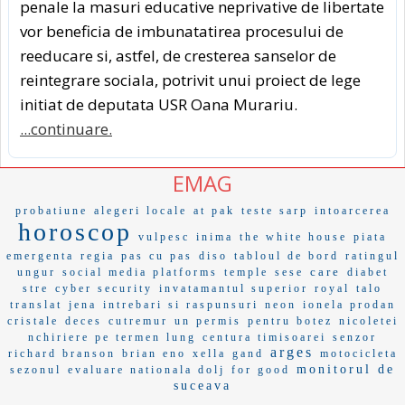
penale la masuri educative neprivative de libertate
vor beneficia de imbunatatirea procesului de
reeducare si, astfel, de cresterea sanselor de
reintegrare sociala, potrivit unui proiect de lege
initiat de deputata USR Oana Murariu.
...continuare.
EMAG
probatiune
alegeri locale
at pak
teste sarp
intoarcerea
horoscop
vulpesc
inima
the white house
piata
emergenta
regia
pas cu pas
diso
tabloul de bord
ratingul
care
ungur
social media platforms
temple
sese
diabet
stre
cyber security
invatamantul superior
royal
talo
translat
jena
intrebari si raspunsuri
neon
ionela prodan
cristale
deces
cutremur
un permis
pentru botez
nicoletei
nchiriere pe termen lung
centura timisoarei
senzor
arges
richard branson
brian eno
xella
gand
motocicleta
monitorul de
sezonul
evaluare nationala dolj
for good
suceava