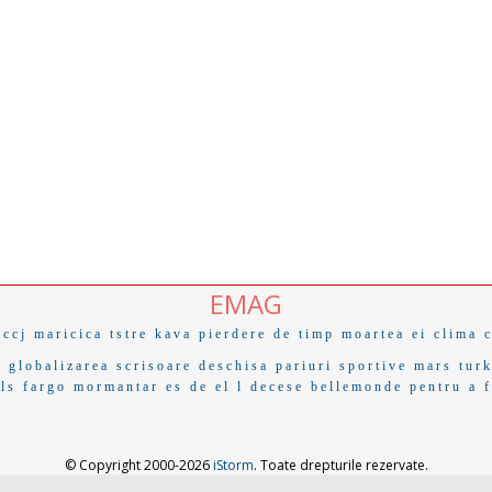
EMAG
iccj
maricica
tstre
kava
pierdere de timp
moartea ei
clima 
e
globalizarea
scrisoare deschisa
pariuri sportive
mars
tur
ls fargo
mormantar
es de el
l decese
bellemonde
pentru a 
© Copyright 2000-2026
iStorm
. Toate drepturile rezervate.