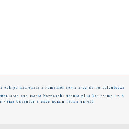
ca
echipa nationala a romaniei
seria
area de no
calculeaza
kmenistan
ana maria barnoschi
urania
plus
kai trump
un b
a este
fa
vama buzaului
admin
ferma
untold