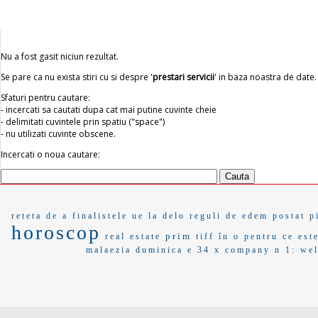
Nu a fost gasit niciun rezultat.
Se pare ca nu exista stiri cu si despre '
prestari servicii
' in baza noastra de date.
Sfaturi pentru cautare:
- incercati sa cautati dupa cat mai putine cuvinte cheie
- delimitati cuvintele prin spatiu ("space")
- nu utilizati cuvinte obscene.
Incercati o noua cautare:
reteta de a
finalistele
ue la
delo
reguli de
edem
postat
p
horoscop
prim
real estate
tiff
în o
pentru ce est
malaezia
duminica
e 34
x company
n 1:
wel