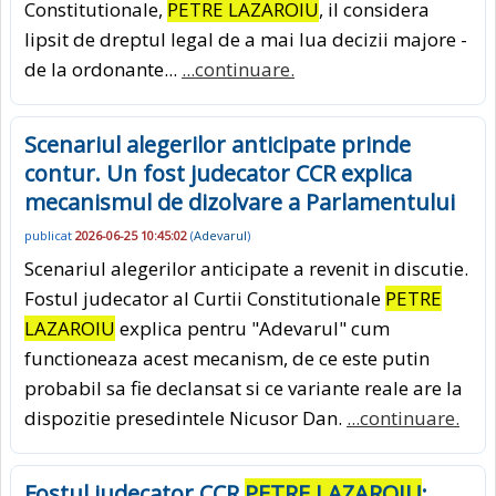
Constitutionale,
PETRE LAZAROIU
, il considera
lipsit de dreptul legal de a mai lua decizii majore -
de la ordonante...
...continuare.
Scenariul alegerilor anticipate prinde
contur. Un fost judecator CCR explica
mecanismul de dizolvare a Parlamentului
publicat
2026-06-25 10:45:02
(
Adevarul
)
Scenariul alegerilor anticipate a revenit in discutie.
Fostul judecator al Curtii Constitutionale
PETRE
LAZAROIU
explica pentru "Adevarul" cum
functioneaza acest mecanism, de ce este putin
probabil sa fie declansat si ce variante reale are la
dispozitie presedintele Nicusor Dan.
...continuare.
Fostul judecator CCR
PETRE LAZAROIU
: