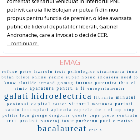
comentat scenariul vehiculat in interiorul PNL
potrivit caruia Ilie Bolojan ar putea fi din nou
propus pentru functia de premier, o idee avansata
public de liderul deputatilor liberali, Gabriel
Andronache, care a invocat o decizie CCR.
...continuare.
EMAG
refuse
tuna
petre lazaroiu
teste psihologice
stramtoarea
super noroc
incaiera
bulan
bilete online
yacine
need to
gomag
this
know
clotilde armand
furtuna puternica
el
aparatura
pentru a fi
simio
europarlamentar
galati
hidroelectrica
libraria
minutul
capital
peninsul
viitorul
parinti
casier
motiunea
intamplari
caprele
santio
aplicatia
the s
el top
utop
sentinta
politia loca
george dragomir
quests
cupe
piero
reci
proiect
punctaj
puri
ionut pucheanu
e motion
bacalaureat
eric s