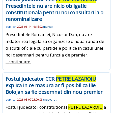
Presedintele nu are nicio obligatie
constitutionala pentru noi consultari la o
renominalizare
publicat
2026-06-14 19:15:02
(
Bursa
)
Presedintele Romaniei, Nicusor Dan, nu are
indatorirea legala sa organizeze o noua runda de
discutii oficiale cu partidele politice in cazul unei
noi desemnari pentru functia de premier.
...continuare.
Fostul judecator CCR
PETRE LAZAROIU
explica in ce masura ar fi posibil ca Ilie
Bolojan sa fie desemnat din nou premier
publicat
2026-05-07 23:00:03
(
Adevarul
)
Fostul judecator constitutional
PETRE LAZAROIU
a