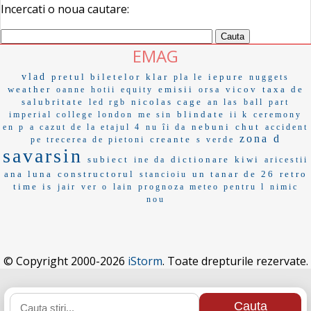
Incercati o noua cautare:
EMAG
vlad
pretul biletelor
klar
iepure
pla le
nuggets
weather
emisii
vicov
taxa de
oanne
hotii
equity
orsa
salubritate
nicolas cage
led rgb
an las
ball
part
blindate
imperial college london
me sin
ii k
ceremony
nebuni
chut
en p
a cazut de la etajul 4
nu îi da
accident
zona d
creante
pe trecerea de pietoni
s verde
savarsin
subiect
dictionare
kiwi
ine da
aricestii
ana luna
constructorul
un tanar de 26
retro
stancioiu
time is
jair
ver o
lain
prognoza meteo pentru l
nimic
nou
© Copyright 2000-2026
iStorm
. Toate drepturile rezervate.