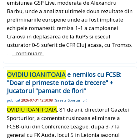
emisiunea GSP Live, moderata de Alexandru
Barbu, unde a analizat ultimele doua rezultate din
preliminariile europene unde au fost implicate
echipele romanesti: remiza 1-1 a campioanei
Craiova in deplasarea de la KuPS si esecul
usturator 0-5 suferit de CFR Cluj acasa, cu Tromso.
...
...continuare.
OVIDIU IOANITOAIA
e nemilos cu FCSB:
"Doar el primeste nota de trecere" +
Jucatorul "pamant de flori"
publicat
2026-07-31 12:30:08
(
Gazeta-Sporturilor
)
OVIDIU IOANITOAIA
, 81 de ani, directorul Gazetei
Sporturilor, a comentat rusinoasa eliminare a
FCSB-ului din Conference League, dupa 3-7 la
general cu FK Auda, locul 5 in Letonia sezonul