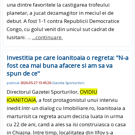
una dintre favoritele la castigarea trofeului
planetar, a jucat dezamagitor in meciul ei de
debut. A fost 1-1 contra Republicii Democratice
Congo, cu golul venit din unicul sut cadrat de
lusitani. ...
...continuare.
Investitia pe care Ioanitoaia o regreta: "N-a
fost cea mai buna afacere si am sa va
spun de ce"
publicat
2026-05-27 13:45:26
(
Gazeta-Sporturilor
)
Directorul Gazetei Sporturilor,
OVIDIU
IOANITOAIA
, a fost protagonistul unui interviu
inedit.Intr-un dialog cu Imobiliare.ro, Ioanitoaia a
marturisit ca regreta acum decizia luata in urma
cu 22 de ani, cand a ales sa isi construiasca o casa
in Chiajna. Intre timp, localitatea din Ilfov s-a