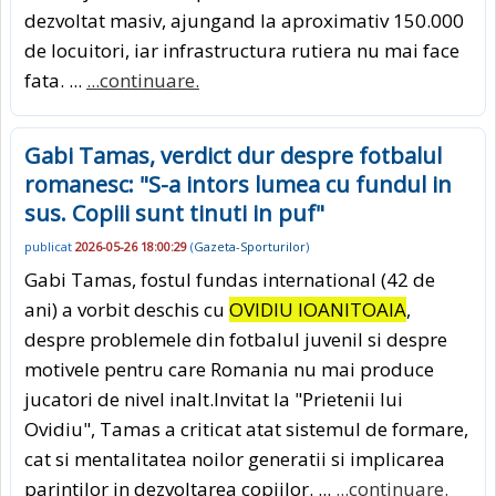
dezvoltat masiv, ajungand la aproximativ 150.000
de locuitori, iar infrastructura rutiera nu mai face
fata. ...
...continuare.
Gabi Tamas, verdict dur despre fotbalul
romanesc: "S-a intors lumea cu fundul in
sus. Copiii sunt tinuti in puf"
publicat
2026-05-26 18:00:29
(
Gazeta-Sporturilor
)
Gabi Tamas, fostul fundas international (42 de
ani) a vorbit deschis cu
OVIDIU IOANITOAIA
,
despre problemele din fotbalul juvenil si despre
motivele pentru care Romania nu mai produce
jucatori de nivel inalt.Invitat la "Prietenii lui
Ovidiu", Tamas a criticat atat sistemul de formare,
cat si mentalitatea noilor generatii si implicarea
parintilor in dezvoltarea copiilor. ...
...continuare.