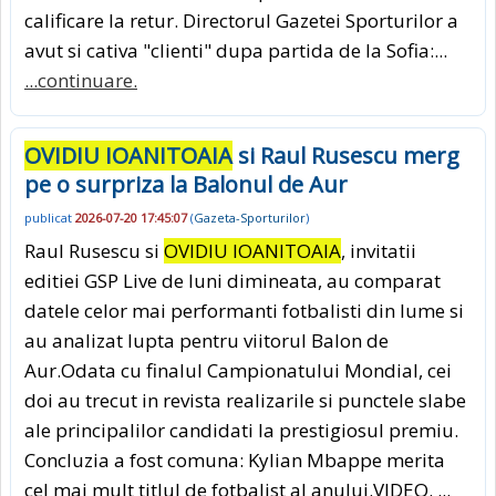
calificare la retur. Directorul Gazetei Sporturilor a
avut si cativa "clienti" dupa partida de la Sofia:...
...continuare.
OVIDIU IOANITOAIA
si Raul Rusescu merg
pe o surpriza la Balonul de Aur
publicat
2026-07-20 17:45:07
(
Gazeta-Sporturilor
)
Raul Rusescu si
OVIDIU IOANITOAIA
, invitatii
editiei GSP Live de luni dimineata, au comparat
datele celor mai performanti fotbalisti din lume si
au analizat lupta pentru viitorul Balon de
Aur.Odata cu finalul Campionatului Mondial, cei
doi au trecut in revista realizarile si punctele slabe
ale principalilor candidati la prestigiosul premiu.
Concluzia a fost comuna: Kylian Mbappe merita
cel mai mult titlul de fotbalist al anului.VIDEO. ...