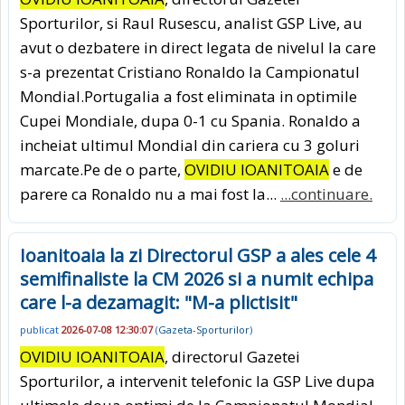
Sporturilor, si Raul Rusescu, analist GSP Live, au
avut o dezbatere in direct legata de nivelul la care
s-a prezentat Cristiano Ronaldo la Campionatul
Mondial.Portugalia a fost eliminata in optimile
Cupei Mondiale, dupa 0-1 cu Spania. Ronaldo a
incheiat ultimul Mondial din cariera cu 3 goluri
marcate.Pe de o parte,
OVIDIU IOANITOAIA
e de
parere ca Ronaldo nu a mai fost la...
...continuare.
Ioanitoaia la zi Directorul GSP a ales cele 4
semifinaliste la CM 2026 si a numit echipa
care l-a dezamagit: "M-a plictisit"
publicat
2026-07-08 12:30:07
(
Gazeta-Sporturilor
)
OVIDIU IOANITOAIA
, directorul Gazetei
Sporturilor, a intervenit telefonic la GSP Live dupa