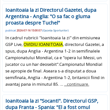
Ioanitoaia la zi Directorul Gazetei, dupa
Argentina - Anglia: "O sa fac o gluma
proasta despre Tuchel"
publicat
2026-07-16 15:00:07
(
Gazeta-Sporturilor
)
In cadrul rubricii "Ioanitoaia la zi" din emisiunea
GSP Live,
OVIDIU IOANITOAIA
, directorul Gazetei, a
spus, dupa Anglia - Argentina 1-2 in semifinalele
Campionatului Mondial, ca e "opera lui Messi, un
jucator cu un har deosebit".Campionatul Mondial
se apropie de final. Aseara s-a disputat a doua
semifinala, Anglia - Argentina 1-2, britanicii fiind in
avantaj pana in minutul 85. ...
...continuare.
Ioanitoaia la zi "Socant!". Directorul GSP,
dupa Franta - Spania: "El a fost omul