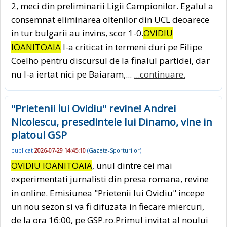
2, meci din preliminarii Ligii Campionilor. Egalul a
consemnat eliminarea oltenilor din UCL deoarece
in tur bulgarii au invins, scor 1-0.
OVIDIU
IOANITOAIA
l-a criticat in termeni duri pe Filipe
Coelho pentru discursul de la finalul partidei, dar
nu l-a iertat nici pe Baiaram,...
...continuare.
"Prietenii lui Ovidiu" revine! Andrei
Nicolescu, presedintele lui Dinamo, vine in
platoul GSP
publicat
2026-07-29 14:45:10
(
Gazeta-Sporturilor
)
OVIDIU IOANITOAIA
, unul dintre cei mai
experimentati jurnalisti din presa romana, revine
in online. Emisiunea "Prietenii lui Ovidiu" incepe
un nou sezon si va fi difuzata in fiecare miercuri,
de la ora 16:00, pe GSP.ro.Primul invitat al noului