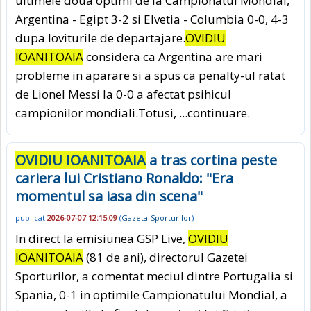
ultimele doua optimi de la Campionatul Mondial,
Argentina - Egipt 3-2 si Elvetia - Columbia 0-0, 4-3
dupa loviturile de departajare.
OVIDIU
IOANITOAIA
considera ca Argentina are mari
probleme in aparare si a spus ca penalty-ul ratat
de Lionel Messi la 0-0 a afectat psihicul
campionilor mondiali.Totusi,
...continuare.
OVIDIU IOANITOAIA
a tras cortina peste
cariera lui Cristiano Ronaldo: "Era
momentul sa iasa din scena"
publicat
2026-07-07 12:15:09
(
Gazeta-Sporturilor
)
In direct la emisiunea GSP Live,
OVIDIU
IOANITOAIA
(81 de ani), directorul Gazetei
Sporturilor, a comentat meciul dintre Portugalia si
Spania, 0-1 in optimile Campionatului Mondial, a