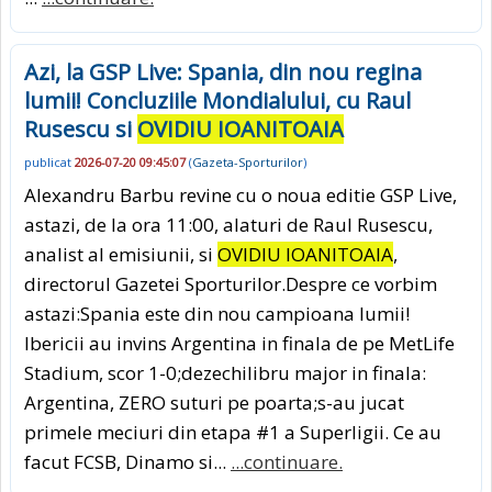
Azi, la GSP Live: Spania, din nou regina
lumii! Concluziile Mondialului, cu Raul
Rusescu si
OVIDIU IOANITOAIA
publicat
2026-07-20 09:45:07
(
Gazeta-Sporturilor
)
Alexandru Barbu revine cu o noua editie GSP Live,
astazi, de la ora 11:00, alaturi de Raul Rusescu,
analist al emisiunii, si
OVIDIU IOANITOAIA
,
directorul Gazetei Sporturilor.Despre ce vorbim
astazi:Spania este din nou campioana lumii!
Ibericii au invins Argentina in finala de pe MetLife
Stadium, scor 1-0;dezechilibru major in finala:
Argentina, ZERO suturi pe poarta;s-au jucat
primele meciuri din etapa #1 a Superligii. Ce au
facut FCSB, Dinamo si...
...continuare.