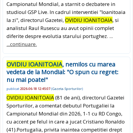
Campionatul Mondial, a starnit o dezbatere in
studioul GSP Live. In cadrul interventiei "Ioanitoaia
la zi", directorul Gazetei,
OVIDIU IOANITOAIA
, si
analistul Raul Rusescu au avut opinii complet
diferite despre evolutia starului portughez. ...
...continuare.
OVIDIU IOANITOAIA
, nemilos cu marea
vedeta de la Mondial: "O spun cu regret:
nu mai poate!"
publicat
2026-06-18 12:45:07
(
Gazeta-Sporturilor
)
OVIDIU IOANITOAIA
(81 de ani), directorul Gazetei
Sporturilor, a comentat debutul Portugaliei la
Campionatul Mondial din 2026, 1-1 cu RD Congo,
cu accent pe felul in care a jucat Cristiano Ronaldo
(41).Portugalia, privita inaintea competitiei drept