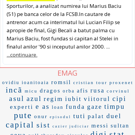
Sporturilor, a analizat numirea lui Marius Baciu
(51) pe banca celor de la FCSB.In cautare de
antrenor acum ca interimatul lui Lucian Filip se
apropie de final, Gigi Becali a batut palma cu
Marius Baciu, fost fundas si capitan al Stelei in
finalul anilor '90 si inceputul anilor 2000. ...
...continuare.
EMAG
romsil
ovidiu ioanitoaia
cristian tour
proxenet
incã
rusa
dragos
afis
orba
micu
corvinul
asul
azul
cipi
regim
iubit
viitorul
e as
timpu
funda
gaze
experti
loan
pute
tuti
duel
palat
onur
episodul
capital
sist
messi
sultan
cazier judiciar
stat
digi
ceva