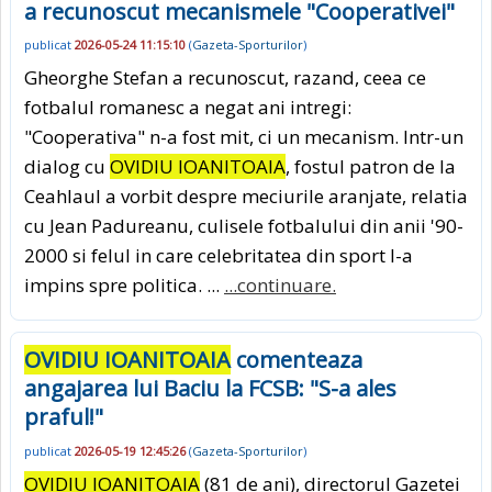
a recunoscut mecanismele "Cooperativei"
publicat
2026-05-24 11:15:10
(
Gazeta-Sporturilor
)
Gheorghe Stefan a recunoscut, razand, ceea ce
fotbalul romanesc a negat ani intregi:
"Cooperativa" n-a fost mit, ci un mecanism. Intr-un
dialog cu
OVIDIU IOANITOAIA
, fostul patron de la
Ceahlaul a vorbit despre meciurile aranjate, relatia
cu Jean Padureanu, culisele fotbalului din anii '90-
2000 si felul in care celebritatea din sport l-a
impins spre politica. ...
...continuare.
OVIDIU IOANITOAIA
comenteaza
angajarea lui Baciu la FCSB: "S-a ales
praful!"
publicat
2026-05-19 12:45:26
(
Gazeta-Sporturilor
)
OVIDIU IOANITOAIA
(81 de ani), directorul Gazetei