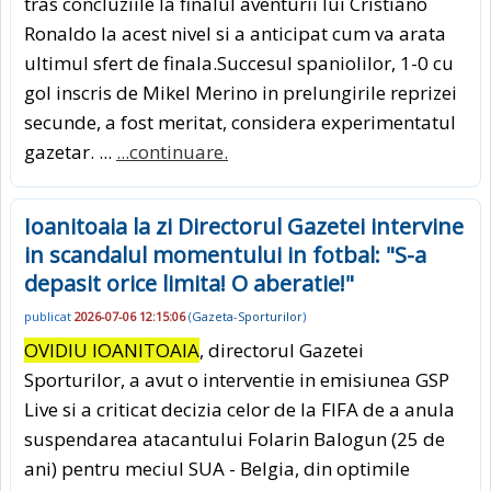
tras concluziile la finalul aventurii lui Cristiano
Ronaldo la acest nivel si a anticipat cum va arata
ultimul sfert de finala.Succesul spaniolilor, 1-0 cu
gol inscris de Mikel Merino in prelungirile reprizei
secunde, a fost meritat, considera experimentatul
gazetar. ...
...continuare.
Ioanitoaia la zi Directorul Gazetei intervine
in scandalul momentului in fotbal: "S-a
depasit orice limita! O aberatie!"
publicat
2026-07-06 12:15:06
(
Gazeta-Sporturilor
)
OVIDIU IOANITOAIA
, directorul Gazetei
Sporturilor, a avut o interventie in emisiunea GSP
Live si a criticat decizia celor de la FIFA de a anula
suspendarea atacantului Folarin Balogun (25 de
ani) pentru meciul SUA - Belgia, din optimile