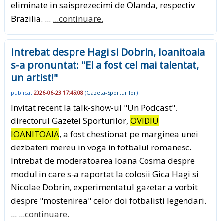
eliminate in saisprezecimi de Olanda, respectiv
Brazilia. ...
...continuare.
Intrebat despre Hagi si Dobrin, Ioanitoaia
s-a pronuntat: "El a fost cel mai talentat,
un artist!"
publicat
2026-06-23 17:45:08
(
Gazeta-Sporturilor
)
Invitat recent la talk-show-ul "Un Podcast",
directorul Gazetei Sporturilor,
OVIDIU
IOANITOAIA
, a fost chestionat pe marginea unei
dezbateri mereu in voga in fotbalul romanesc.
Intrebat de moderatoarea Ioana Cosma despre
modul in care s-a raportat la colosii Gica Hagi si
Nicolae Dobrin, experimentatul gazetar a vorbit
despre "mostenirea" celor doi fotbalisti legendari.
...
...continuare.