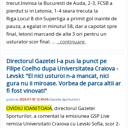
trecut.Invinsa la Bucuresti de Auda, 2-3, FCSB a
pierdut si in Letonia, 1-4 seara trecuta la
Riga.Locul 8 din Superliga a primit gol inainte de
pauza, a egalat in minutul 58, dar a capotat spre
final, letonii marcand de alte 3 ori pentru un
usturator scor final. ...
...continuare.
Directorul Gazetei l-a pus la punct pe
Filipe Coelho dupa Universitatea Craiova -
Levski: "El nici usturoi n-a mancat, nici
gura nu ii miroase. Vorbea de parca altii ar
fi fost vinovati"
publicat
2026-07-30 12:45:06
(
Gazeta-Sporturilor
)
OVIDIU IOANITOAIA
, directorul Gazetei
Sporturilor, a comentat la emisiunea GSP Live
remiza Universitatii Craiova cu Levski Sofia, scor 2-