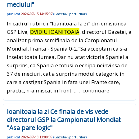
meciului"
publicat
2026-07-15 14:15:07
(
Gazeta-Sporturilor
)
In cadrul rubricii "Ioanitoaia la zi" din emisiunea
GSP Live,
OVIDIU IOANITOAIA
, directorul Gazetei, a
analizat prima semifinala de la Campionatul
Mondial, Franta - Spania 0-2."Sa acceptam ca s-a
inselat toata lumea. Dar nu atat victoria Spaniei a
surprins, ca Spania e totusi o echipa neinvinsa de
37 de meciuri, cat a surprins modul categoric in
care a castigat Spania in fata unei Frante care,
practic, n-a miscat in front. ...
...continuare.
Ioanitoaia la zi Ce finala de vis vede
directorul GSP la Campionatul Mondial:
"Asa pare logic"
publicat
2026-07-13 13:00:09
(
Gazeta-Sporturilor
)