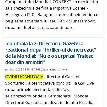
Campionatului Mondial. CONTEXT: In meciul din
saisprezecimile de finala impotriva Bosniei-
Hertegovia (2-0), Balogun a aterizat neintentionat
pe glezna adversarului sau Tarik Muharemovic,
dupa un duel aerian. ...
...continuare.
Ioanitoaia la zi Directorul Gazetei a
reactionat dupa "thriller-ul de necrezut"
de la Mondial: "Nu e o surpriza! Traiesc
doar din amintiri"
publicat
2026-06-30 12:15:08
(
Gazeta-Sporturilor
)
OVIDIU IOANITOAIA
, directorul Gazetei
Sporturilor, a oferit cateva concluzii la GSP Live
dupa primele meciuri tari din faza
saisprezecimilor de la Campionatul Mondial.
Directorul Gazetei a analizat in detaliu Brazilia -