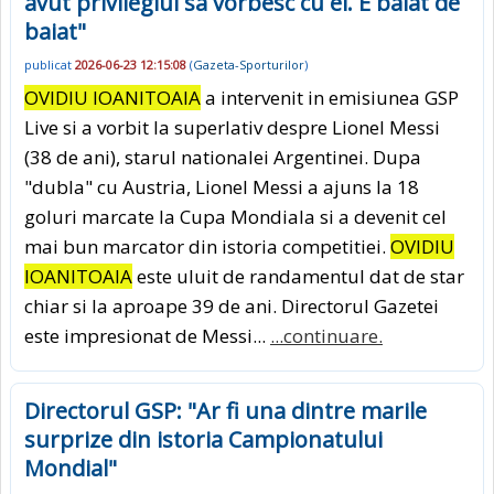
avut privilegiul sa vorbesc cu el. E baiat de
baiat"
publicat
2026-06-23 12:15:08
(
Gazeta-Sporturilor
)
OVIDIU IOANITOAIA
a intervenit in emisiunea GSP
Live si a vorbit la superlativ despre Lionel Messi
(38 de ani), starul nationalei Argentinei. Dupa
"dubla" cu Austria, Lionel Messi a ajuns la 18
goluri marcate la Cupa Mondiala si a devenit cel
mai bun marcator din istoria competitiei.
OVIDIU
IOANITOAIA
este uluit de randamentul dat de star
chiar si la aproape 39 de ani. Directorul Gazetei
este impresionat de Messi...
...continuare.
Directorul GSP: "Ar fi una dintre marile
surprize din istoria Campionatului
Mondial"