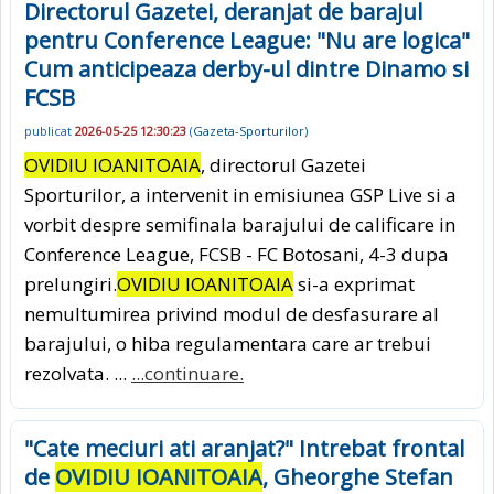
Directorul Gazetei, deranjat de barajul
pentru Conference League: "Nu are logica"
Cum anticipeaza derby-ul dintre Dinamo si
FCSB
publicat
2026-05-25 12:30:23
(
Gazeta-Sporturilor
)
OVIDIU IOANITOAIA
, directorul Gazetei
Sporturilor, a intervenit in emisiunea GSP Live si a
vorbit despre semifinala barajului de calificare in
Conference League, FCSB - FC Botosani, 4-3 dupa
prelungiri.
OVIDIU IOANITOAIA
si-a exprimat
nemultumirea privind modul de desfasurare al
barajului, o hiba regulamentara care ar trebui
rezolvata. ...
...continuare.
"Cate meciuri ati aranjat?" Intrebat frontal
de
OVIDIU IOANITOAIA
, Gheorghe Stefan