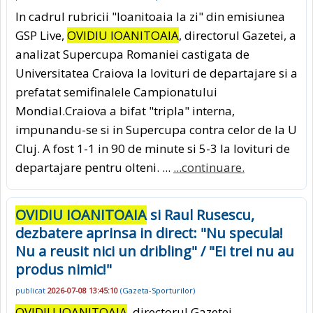
In cadrul rubricii "Ioanitoaia la zi" din emisiunea
GSP Live,
OVIDIU IOANITOAIA
, directorul Gazetei, a
analizat Supercupa Romaniei castigata de
Universitatea Craiova la lovituri de departajare si a
prefatat semifinalele Campionatului
Mondial.Craiova a bifat "tripla" interna,
impunandu-se si in Supercupa contra celor de la U
Cluj. A fost 1-1 in 90 de minute si 5-3 la lovituri de
departajare pentru olteni. ...
...continuare.
OVIDIU IOANITOAIA
si Raul Rusescu,
dezbatere aprinsa in direct: "Nu specula!
Nu a reusit nici un dribling" / "Ei trei nu au
produs nimic!"
publicat
2026-07-08 13:45:10
(
Gazeta-Sporturilor
)
OVIDIU IOANITOAIA
, directorul Gazetei