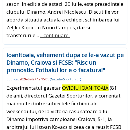
sezon, in editia de astazi, 29 iulie, este presedintele
clubului Dinamo, Andrei Nicolescu. Discutiile vor
aborda situatia actuala a echipei, schimbarea lui
Zeljko Kopic cu Nuno Campos, dar si
transferurile...
...continuare.
Ioanitoaia, vehement dupa ce le-a vazut pe
Dinamo, Craiova si FCSB: "Risc un
pronostic. Fotbalul lor e o facatura!"
publicat
2026-07-27 12:15:05
(
Gazeta-Sporturilor
)
Experimentatul gazetar
OVIDIU IOANITOAIA
(81
de ani), directorul Gazetei Sporturilor, a comentat
mai multe dintre subiectele fierbinti ale
weekendului, de la victoria rasunatoare a lui
Dinamo impotriva campioanei Craiova, 5-1, la
arbitrajul lui Istvan Kovacs si ceea ce a reusit FCSB