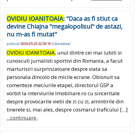
OVIDIU IOANITOAIA
: "Daca as fi stiut ca
devine Chiajna "megalopolisul" de astazi,
nu m-as fi mutat"
publicat
2026-05-25 22:30:10
(
Libertatea
)
OVIDIU IOANITOAIA
, unul dintre cei mai iubiti si
cunoscuti jurnalisti sportivi din Romania, a facut
marturisiri surprinzatoare despre viata sa
personala dincolo de micile ecrane. Obisnuit sa
comenteze meciurile etapei, directorul GSP a
vorbit la interviurile Imobiliare.ro cu sinceritate
despre provocarile vietii de zi cu zi, amintirile din
tinerete si, mai ales, despre cosmarul traficului […]
...continuare.