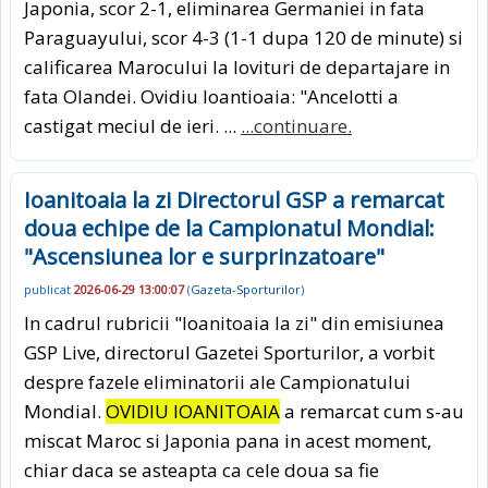
Japonia, scor 2-1, eliminarea Germaniei in fata
Paraguayului, scor 4-3 (1-1 dupa 120 de minute) si
calificarea Marocului la lovituri de departajare in
fata Olandei. Ovidiu Ioantioaia: "Ancelotti a
castigat meciul de ieri. ...
...continuare.
Ioanitoaia la zi Directorul GSP a remarcat
doua echipe de la Campionatul Mondial:
"Ascensiunea lor e surprinzatoare"
publicat
2026-06-29 13:00:07
(
Gazeta-Sporturilor
)
In cadrul rubricii "Ioanitoaia la zi" din emisiunea
GSP Live, directorul Gazetei Sporturilor, a vorbit
despre fazele eliminatorii ale Campionatului
Mondial.
OVIDIU IOANITOAIA
a remarcat cum s-au
miscat Maroc si Japonia pana in acest moment,
chiar daca se asteapta ca cele doua sa fie