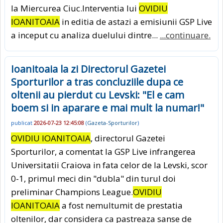
la Miercurea Ciuc.Interventia lui
OVIDIU
IOANITOAIA
in editia de astazi a emisiunii GSP Live
a inceput cu analiza duelului dintre...
...continuare.
Ioanitoaia la zi Directorul Gazetei
Sporturilor a tras concluziile dupa ce
oltenii au pierdut cu Levski: "El e cam
boem si in aparare e mai mult la numar!"
publicat
2026-07-23 12:45:08
(
Gazeta-Sporturilor
)
OVIDIU IOANITOAIA
, directorul Gazetei
Sporturilor, a comentat la GSP Live infrangerea
Universitatii Craiova in fata celor de la Levski, scor
0-1, primul meci din "dubla" din turul doi
preliminar Champions League.
OVIDIU
IOANITOAIA
a fost nemultumit de prestatia
oltenilor, dar considera ca pastreaza sanse de