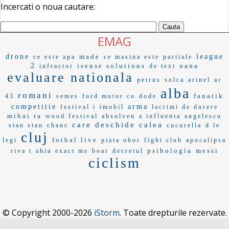
Incercati o noua cautare:
EMAG
drone
made
league
ce este apa
ce masina este
partiale
2
isense solutions
oana
infractor
de text
evaluare nationala
petrus
solca
arinel
ar
alba
romani
fanatik
43
semes
ford motor co
dode
competitie
arma
festival i
imobil
lacrimi de durere
mihai ra
wood festival
absolven
a influenta
angelescu
care deschide calea
stan stan
chanc
cucurella
d le
cluj
fotbal live
legi
piata obor
fight club
apocalipsa
psihologia
messi
riva t
ahia
exact me
boar
decretul
ciclism
© Copyright 2000-2026
iStorm
. Toate drepturile rezervate.