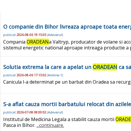
O companie din Bihor livreaza aproape toata energ
publicat
2026-08-06 19:15:03
(
Adevarul
)
Compania
ORADEAN
a Valtryp, producator de volane si acc
sistemul energetic national aproape intreaga productie a p
Solutia extrema la care a apelat un
ORADEAN
ca sa
publicat
2026-08-06 17:15:02
(
Antena-1
)
Canicula l-a determinat pe un barbat din Oradea sa recurga 
S-a aflat cauza mortii barbatului relocat din azilel
publicat
2026-07-08 08:00:02
(
Adevarul
)
Institutul de Medicina Legala a stabilit cauza mortii
ORAD
Pasca in Bihor.
...continuare.