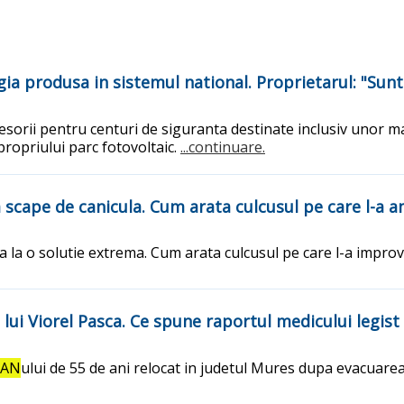
ia produsa in sistemul national. Proprietarul: "Sun
esorii pentru centuri de siguranta destinate inclusiv unor ma
ropriului parc fotovoltaic.
...continuare.
 scape de canicula. Cum arata culcusul pe care l-a a
la o solutie extrema. Cum arata culcusul pe care l-a improviz
e lui Viorel Pasca. Ce spune raportul medicului legist
EAN
ului de 55 de ani relocat in judetul Mures dupa evacuarea