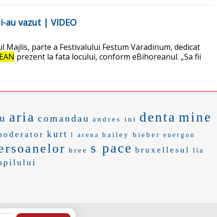
 i-au vazut | VIDEO
ul Majlis, parte a Festivalului Festum Varadinum, dedicat
EAN
prezent la fata locului, conform eBihoreanul. „Sa fii
aria
denta
mine
cu
comandau
andres ini
kurt
moderator
hailey bieber
l arena
energon
s pace
persoanelor
bruxellesul
hree
lia
opilului