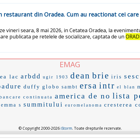
un restaurant din Oradea. Cum au reactionat cei care
ze vineri seara, 8 mai 2026, in Cetatea Oradea, la eveniment
are publicata pe retelele de socializare, captata de un
ORAD
EMAG
dean
brie
arbdd
ses
ea lac
iris
ugir 1903
ersa
intr
padure
duffy
globo
sambt
el blan
lista 
america de no
 bancare
continuata
summitului
cresterea c
emma s
euromelanoma
© Copyright 2000-2026
iStorm
. Toate drepturile rezervate.