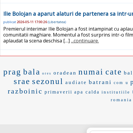
Ilie Bolojan a aparut alaturi de partenera sa intr-
publicat
2026-05-11 17:00:26
(
Libertatea
)
Premierul interimar Ilie Bolojan a fost intampinat cu aplau
comunitatii maghiare. Momentul a fost surprins intr-o film
aplaudat la scena deschisa […]
...continuare.
prag
bala
numai
cate
oradean
bal
ores
srae
sezonul
batrani
audiate
com u
razboinic
primaverii
apa calda
institutiile
romania