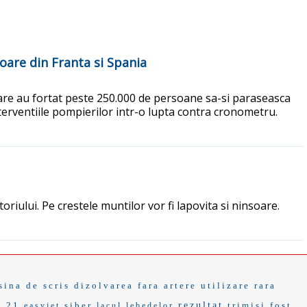
toare din Franta si Spania
oare au fortat peste 250.000 de persoane sa-si paraseasca
terventiile pompierilor intr-o lupta contra cronometru.
toriului. Pe crestele muntilor vor fi lapovita si ninsoare.
sina de scris
dizolvarea
fara
artere
utilizare
rara
e 21
siber
rezultat
trimisi
fost
easyjet
lacul lebedelor