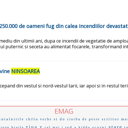
e 250.000 de oameni fug din calea incendiilor devasta
mediu din ultimii ani, dupa ce incendii de vegetatie de ampl
tul puternic si seceta au alimentat focarele, transformand in
evine
NINSOAREA
and din vestul si nord-vestul tarii, iar apoi si in restul teri
EMAG
intalnirile
si do
scriitor
ma
chilia veche
ciorba de peste
stare
ziua z
red a
scorpi
t
etean braila
cel mai i
kiddo