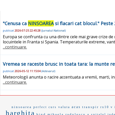
"Cenusa ca
NINSOAREA
si flacari cat blocul." Pest
publicat
2026-07-25 22:45:28
(
Jurnalul-National
)
Europa se confrunta cu una dintre cele mai grave crize de 
locuintele in Franta si Spania. Temperaturile extreme, van
...continuare.
Vremea se raceste brusc in toata tara: la munte r
publicat
2026-05-12 11:15:04
(
Adevarul
)
Meteorologii anunta o racire accentuata a vremii, marti, incep
...continuare.
ninsoarea
acas
transpir
perfect
curs valuta
rx10 v
harghita
bind
mihaela radulescu a
spitalul jud