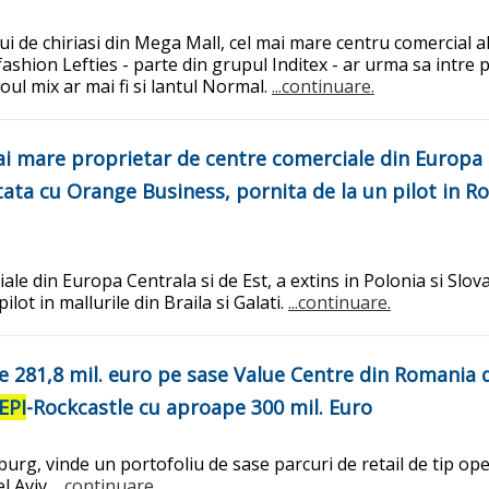
 de chiriasi din Mega Mall, cel mai mare centru comercial al
 fashion Lefties - parte din grupul Inditex - ar urma sa intr
oul mix ar mai fi si lantul Normal.
...continuare.
i mare proprietar de centre comerciale din Europa Ce
ltata cu Orange Business, pornita de la un pilot in 
le din Europa Centrala si de Est, a extins in Polonia si Slova
lot in mallurile din Braila si Galati.
...continuare.
 281,8 mil. euro pe sase Value Centre din Romania de
EPI
-Rockcastle cu aproape 300 mil. Euro
sburg, vinde un portofoliu de sase parcuri de retail de tip op
el Aviv.
...continuare.