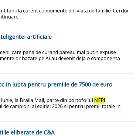
t fanii la curent cu momente din viata de familie. Cei doi
ontinuare.
eligentei artificiale
 domenii care pana de curand pareau mai putin expuse
trumentelor bazate pe AI au devenit deja o componenta
oc in lupta pentru premiile de 7500 de euro
unie, la Braila Mall, parte din portofoliul
NEPI
l de campioni ai editiei 2026 si pentru premii totale in
tiile eliberate de C&A