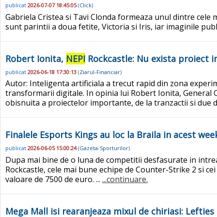
publicat
2026-07-07 18:45:05
(
Click
)
Gabriela Cristea si Tavi Clonda formeaza unul dintre cele m
sunt parintii a doua fetite, Victoria si Iris, iar imaginile 
Robert Ionita,
NEPI
Rockcastle: Nu exista proiect im
publicat
2026-06-18 17:30:13
(
Ziarul-Financiar
)
Autor: Inteligenta artificiala a trecut rapid din zona expe
transformarii digitale. In opinia lui Robert Ionita, General
obisnuita a proiectelor importante, de la tranzactii si due 
Finalele Esports Kings au loc la Braila in acest w
publicat
2026-06-05 15:00:24
(
Gazeta-Sporturilor
)
Dupa mai bine de o luna de competitii desfasurate in intrea
Rockcastle, cele mai bune echipe de Counter-Strike 2 si cei m
valoare de 7500 de euro. ...
...continuare.
Mega Mall isi rearanjeaza mixul de chiriasi: Leftie