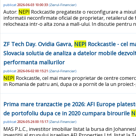
publicat
2026-06-03 10:00:33
(
Ziarul-Financiar
)
Autor:
NEPI
Rockcastle pregateste o reconfigurare a mixului
informatii neconfirmate oficial de proprietar, retailerul de
relocheaza intr-o alta zona a mall-ului. In discutie pentru n
ZF Tech Day. Ovidia Gavra,
NEPI
Rockcastle - cel ma
Slovacia solutia de analiza a datelor mobile dezvo
performanta mallurilor
publicat
2026-06-02 00:15:21
(
Ziarul-Financiar
)
NEPI
Rockcastle, cel mai mare proprietar de centre comercia
in Romania de patru ani, dupa ce a pornit de la un proiect-pi
Prima mare tranzactie pe 2026: AFI Europe plateste
de portofoliu dupa ce in 2020 cumpara birourile
N
publicat
2026-05-26 00:15:17
(
Ziarul-Financiar
)
MAS P.L.C., investitor imobiliar listat la bursa din Johanne
investitii al grupului israelian AFI Properties Ltd, listat la T