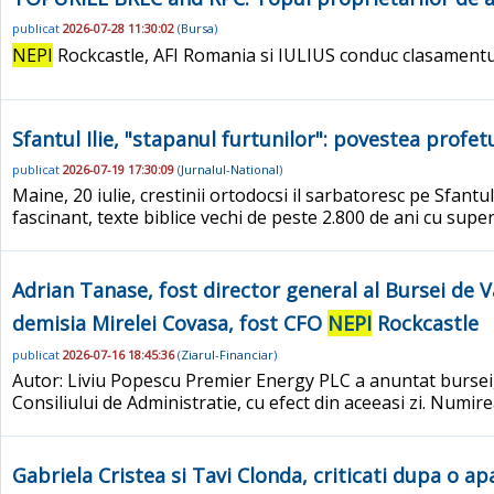
publicat
2026-07-28 11:30:02
(
Bursa
)
NEPI
Rockcastle, AFI Romania si IULIUS conduc clasamentul
Sfantul Ilie, "stapanul furtunilor": povestea profetu
publicat
2026-07-19 17:30:09
(
Jurnalul-National
)
Maine, 20 iulie, crestinii ortodocsi il sarbatoresc pe Sfantu
fascinant, texte biblice vechi de peste 2.800 de ani cu super
Adrian Tanase, fost director general al Bursei de 
demisia Mirelei Covasa, fost CFO
NEPI
Rockcastle
publicat
2026-07-16 18:45:36
(
Ziarul-Financiar
)
Autor: Liviu Popescu Premier Energy PLC a anuntat bursei, 
Consiliului de Administratie, cu efect din aceeasi zi. Numi
Gabriela Cristea si Tavi Clonda, criticati dupa o apar