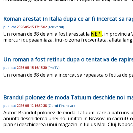
Roman arestat in Italia dupa ce ar fi incercat sa ra
publicat
2026-05-15 17:15:02
(
Adevarul
)
Un roman de 38 de ani a fost arestat la
NEPI
, in provincia
miercuri dupaaamiaza, intr-o zona frecventata, aflata langa 
Un roman a fost retinut dupa o tentativa de rapire 
publicat
2026-05-15 16:15:30
(
ProTV
)
Un roman de 38 de ani a incercat sa rapeasca o fetita de p
Brandul polonez de moda Tatuum deschide noi maga
publicat
2026-05-12 16:30:38
(
Ziarul-Financiar
)
Autor: Brandul polonez de moda Tatuum, care a patruns pe 
anunta deschiderea unei noi unitati in Brasov, in cadrul Co
plan si deschiderea unui magazin in Iulius Mall Cluj-Napo