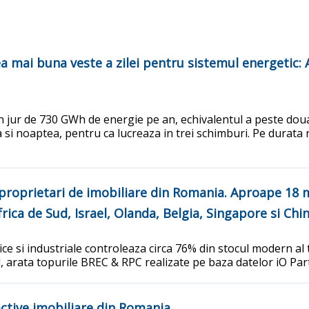
a mai buna veste a zilei pentru sistemul energetic:
jur de 730 GWh de energie pe an, echivalentul a peste doua
ea si noaptea, pentru ca lucreaza in trei schimburi. Pe durat
roprietari de imobiliare din Romania. Aproape 18 mil
Africa de Sud, Israel, Olanda, Belgia, Singapore si Chi
tice si industriale controleaza circa 76% din stocul modern al 
otal, arata topurile BREC & RPC realizate pe baza datelor iO Pa
ctive imobiliare din Romania