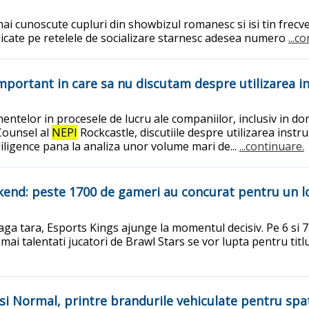
ai cunoscute cupluri din showbizul romanesc si isi tin frecven
publicate pe retelele de socializare starnesc adesea numero
...c
portant in care sa nu discutam despre utilizarea int
rimentelor in procesele de lucru ale companiilor, inclusiv in
 Counsel al
NEPI
Rockcastle, discutiile despre utilizarea ins
diligence pana la analiza unor volume mari de...
...continuare.
eekend: peste 1700 de gameri au concurat pentru un l
ga tara, Esports Kings ajunge la momentul decisiv. Pe 6 si 7 i
ai talentati jucatori de Brawl Stars se vor lupta pentru titlu
s si Normal, printre brandurile vehiculate pentru spa