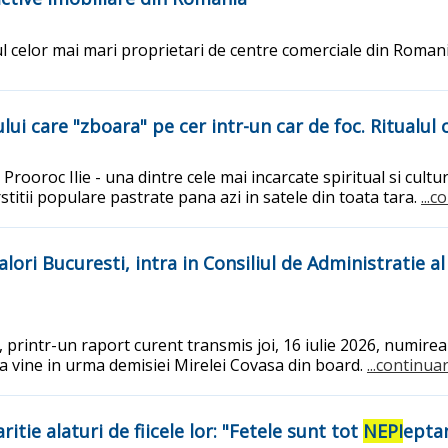
 celor mai mari proprietari de centre comerciale din Roman
lui care "zboara" pe cer intr-un car de foc. Ritualul 
l Prooroc Ilie - una dintre cele mai incarcate spiritual si cul
stitii populare pastrate pana azi in satele din toata tara.
...c
Valori Bucuresti, intra in Consiliul de Administrati
printr-un raport curent transmis joi, 16 iulie 2026, numirea
rea vine in urma demisiei Mirelei Covasa din board.
...continuar
itie alaturi de fiicele lor: "Fetele sunt tot
NEPI
epta