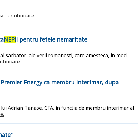
ia.
...continuare.
ca
NEPI
i pentru fetele nemaritate
tural sarbatori ale verii romanesti, care amesteca, in mod
ontinuare.
e al Premier Energy ca membru interimar, dupa
 lui Adrian Tanase, CFA, in functia de membru interimar al
e.
nate"