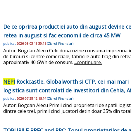
De ce oprirea productiei auto din august devine ce
retea in august si fac economii de circa 45 MW
publicat
2026-08-03 13:30:15
(
Ziarul-Financiar
)
Autor: Bogdan Alecu Cele doua uzine consuma impreuna in 
de birouri si centre comerciale, fabricile auto trag din ret
aproximativ 40 GWh de consum.
...continuare.
NEPI
Rockcastle, Globalworth si CTP, cei mai mari p
logistica sunt controlati de investitori din Cehia, 
publicat
2026-07-28 12:15:14
(
Ziarul-Financiar
)
Autor: Bogdan Alecu Primii cinci proprietari de spatii logis
dintre cele trei, primii cinci jucatori detin doar 35% din t
TOPURILE BREC and RPC: Topul proprietarilor de a