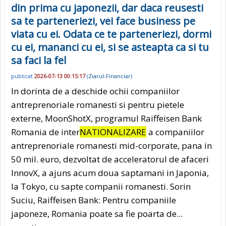
din prima cu japonezii, dar daca reusesti
sa te parteneriezi, vei face business pe
viata cu ei. Odata ce te parteneriezi, dormi
cu ei, mananci cu ei, si se asteapta ca si tu
sa faci la fel
publicat
2026-07-13 00:15:17
(
Ziarul-Financiar
)
In dorinta de a deschide ochii companiilor
antreprenoriale romanesti si pentru pietele
externe, MoonShotX, programul Raiffeisen Bank
Romania de inter
NATIONALIZARE
a companiilor
antreprenoriale romanesti mid-corporate, pana in
50 mil. euro, dezvoltat de acceleratorul de afaceri
InnovX, a ajuns acum doua saptamani in Japonia,
la Tokyo, cu sapte companii romanesti. Sorin
Suciu, Raiffeisen Bank: Pentru companiile
japoneze, Romania poate sa fie poarta de...