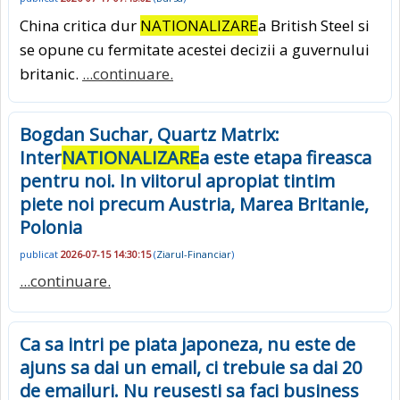
China critica dur
NATIONALIZARE
a British Steel si
se opune cu fermitate acestei decizii a guvernului
britanic.
...continuare.
Bogdan Suchar, Quartz Matrix:
Inter
NATIONALIZARE
a este etapa fireasca
pentru noi. In viitorul apropiat tintim
piete noi precum Austria, Marea Britanie,
Polonia
publicat
2026-07-15 14:30:15
(
Ziarul-Financiar
)
...continuare.
Ca sa intri pe piata japoneza, nu este de
ajuns sa dai un email, ci trebuie sa dai 20
de emailuri. Nu reusesti sa faci business