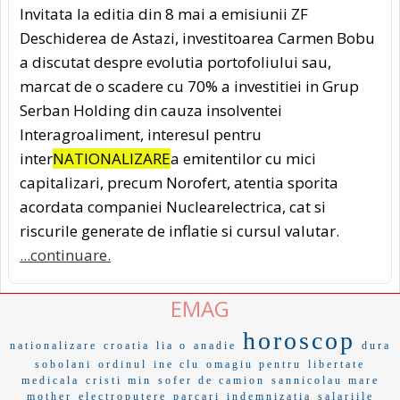
Invitata la editia din 8 mai a emisiunii ZF
Deschiderea de Astazi, investitoarea Carmen Bobu
a discutat despre evolutia portofoliului sau,
marcat de o scadere cu 70% a investitiei in Grup
Serban Holding din cauza insolventei
Interagroaliment, interesul pentru
inter
NATIONALIZARE
a emitentilor cu mici
capitalizari, precum Norofert, atentia sporita
acordata companiei Nuclearelectrica, cat si
riscurile generate de inflatie si cursul valutar.
...continuare.
EMAG
horoscop
nationalizare
croatia
lia o
anadie
dura
sobolani
ordinul
ine clu
omagiu pentru
libertate
medicala
cristi min
sofer de camion
sannicolau mare
mother
electroputere
parcari
indemnizatia
salariile