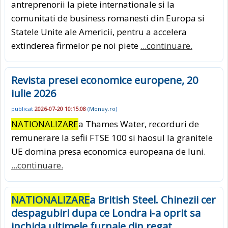
antreprenorii la piete internationale si la
comunitati de business romanesti din Europa si
Statele Unite ale Americii, pentru a accelera
extinderea firmelor pe noi piete
...continuare.
Revista presei economice europene, 20
iulie 2026
publicat
2026-07-20 10:15:08
(
Money.ro
)
NATIONALIZARE
a Thames Water, recorduri de
remunerare la sefii FTSE 100 si haosul la granitele
UE domina presa economica europeana de luni.
...continuare.
NATIONALIZARE
a British Steel. Chinezii cer
despagubiri dupa ce Londra i-a oprit sa
inchida ultimele furnale din regat