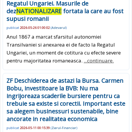
Regatul Ungariei. Masurile de
dez
NATIONALIZARE
fortata la care au fost
supusi romanii
publicat
2026-05-26 01:00:02
(
Adevarul
)
Anul 1867 a marcat sfarsitul autonomiei
Transilvaniei si anexarea ei de facto la Regatul
Ungariei, un moment de cotitura cu efecte severe
pentru majoritatea romaneasca.
...continuare.
ZF Deschiderea de astazi la Bursa. Carmen
Bobu, investitoare la BVB: Nu ma
ingrijoreaza scaderile bursiere pentru ca
trebuie sa existe si corectii. Important este
sa alegem businessuri sustenabile, bine
ancorate in realitatea economica
publicat
2026-05-11 00:15:39
(
Ziarul-Financiar
)