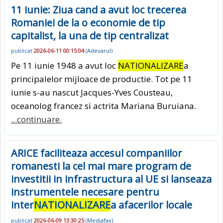
11 iunie: Ziua cand a avut loc trecerea
Romaniei de la o economie de tip
capitalist, la una de tip centralizat
publicat
2026-06-11 00:15:04
(
Adevarul
)
Pe 11 iunie 1948 a avut loc
NATIONALIZARE
a
principalelor mijloace de productie. Tot pe 11
iunie s-au nascut Jacques-Yves Cousteau,
oceanolog francez si actrita Mariana Buruiana.
...continuare.
ARICE faciliteaza accesul companiilor
romanesti la cel mai mare program de
investitii in infrastructura al UE si lanseaza
instrumentele necesare pentru
inter
NATIONALIZARE
a afacerilor locale
publicat
2026-06-09 13:30:25
(
Mediafax
)