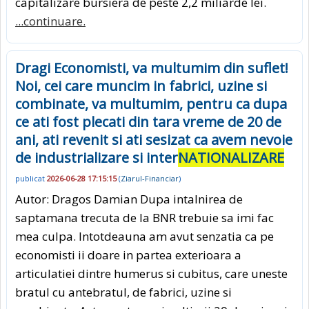
capitalizare bursiera de peste 2,2 miliarde lei.
...continuare.
Dragi Economisti, va multumim din suflet!
Noi, cei care muncim in fabrici, uzine si
combinate, va multumim, pentru ca dupa
ce ati fost plecati din tara vreme de 20 de
ani, ati revenit si ati sesizat ca avem nevoie
de industrializare si inter
NATIONALIZARE
publicat
2026-06-28 17:15:15
(
Ziarul-Financiar
)
Autor: Dragos Damian Dupa intalnirea de
saptamana trecuta de la BNR trebuie sa imi fac
mea culpa. Intotdeauna am avut senzatia ca pe
economisti ii doare in partea exterioara a
articulatiei dintre humerus si cubitus, care uneste
bratul cu antebratul, de fabrici, uzine si