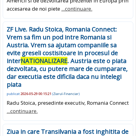
Americii si de dezvoltarea prezentei in Europa prin
accesarea de noi piete
...continuare.
ZF Live. Radu Stoica, Romania Connect:
Vrem sa fim un pod intre Romania si
Austria. Vrem sa ajutam companiile sa
evite greseli costisitoare in procesul de
inter
NATIONALIZARE
. Austria este o piata
dezvoltata, cu putere mare de cumparare,
dar executia este dificila daca nu intelegi
piata
publicat
2026-05-29 00:15:21
(
Ziarul-Financiar
)
Radu Stoica, presedinte executiv, Romania Connect
...continuare.
Ziua in care Transilvania a fost inghitita de