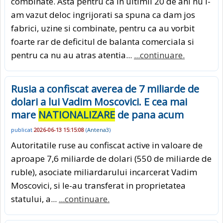
combinate. Asta pentru ca in ultimii 20 de ani nu i-
am vazut deloc ingrijorati sa spuna ca dam jos
fabrici, uzine si combinate, pentru ca au vorbit
foarte rar de deficitul de balanta comerciala si
pentru ca nu au atras atentia...
...continuare.
Rusia a confiscat averea de 7 miliarde de
dolari a lui Vadim Moscovici. E cea mai
mare
NATIONALIZARE
de pana acum
publicat
2026-06-13 15:15:08
(
Antena3
)
Autoritatile ruse au confiscat active in valoare de
aproape 7,6 miliarde de dolari (550 de miliarde de
ruble), asociate miliardarului incarcerat Vadim
Moscovici, si le-au transferat in proprietatea
statului, a...
...continuare.