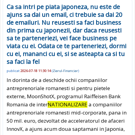
Ca sa intri pe piata japoneza, nu este de
ajuns sa dai un email, ci trebuie sa dai 20
de emailuri. Nu reusesti sa faci business
din prima cu japonezii, dar daca reusesti
sa te parteneriezi, vei face business pe
viata cu ei. Odata ce te parteneriezi, dormi
cu ei, mananci cu ei, si se asteapta ca si tu
sa faci la fel
publicat
2026-07-18 11:30:14
(
Ziarul-Financiar
)
In dorinta de a deschide ochii companiilor
antreprenoriale romanesti si pentru pietele
externe, MoonShotX, programul Raiffeisen Bank
Romania de inter
NATIONALIZARE
a companiilor
antreprenoriale romanesti mid-corporate, pana in
50 mil. euro, dezvoltat de acceleratorul de afaceri
InnovX, a ajuns acum doua saptamani in Japonia,