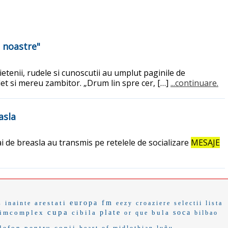
e noastre"
rietenii, rudele si cunoscutii au umplut paginile de
flet si mereu zambitor. „Drum lin spre cer, […]
...continuare.
asla
ai de breasla au transmis pe retelele de socializare
MESAJE
arestati
europa fm
s inainte
eezy
croaziere
selectii
lista
cupa
imcomplex
cibila
plate
bula
soca
or que
bilbao
lefon pentru copii