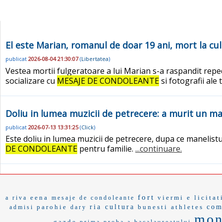
El este Marian, romanul de doar 19 ani, mort la cules
publicat
2026-08-04 21:30:07
(
Libertatea
)
Vestea mortii fulgeratoare a lui Marian s-a raspandit repede 
socializare cu
MESAJE DE CONDOLEANTE
si fotografii ale
Doliu in lumea muzicii de petrecere: a murit un ma
publicat
2026-07-13 13:31:25
(
Click
)
Este doliu in lumea muzicii de petrecere, dupa ce manelistu
DE CONDOLEANTE
pentru familie.
...continuare.
fort
eena
viermi
e licitat
a riva
mesaje de condoleante
parohie
ria cultura
bunesti
athletes
co
admisi
dary
mon
gazde