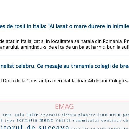
 de rosii in Italia: "Ai lasat o mare durere in inimil
atat in Italia, cat si in localitatea sa natala din Romania. P
 tanarului, amintindu-si de el ca de un baiat harnic, bun la su
nelist celebru. Ce mesaje au transmis colegii de bre
l Doru de la Constanta a decedat la doar 44 de ani. Colegii s
EMAG
intre
ania
iron
ursu
i
retr
onorarii
planete
alessia
pa
mane
varsta
ma
type
formatia
summitului
continut
ch
itorul de suceava
joia
te