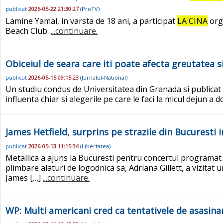
publicat
2026-05-22 21:30:27
(
ProTV
)
Lamine Yamal, in varsta de 18 ani, a participat
LA CINA
orga
Beach Club.
...continuare.
Obiceiul de seara care iti poate afecta greutatea s
publicat
2026-05-15 09:15:23
(
Jurnalul-National
)
Un studiu condus de Universitatea din Granada si publicat
influenta chiar si alegerile pe care le faci la micul dejun a 
James Hetfield, surprins pe strazile din Bucuresti in
publicat
2026-05-13 11:15:34
(
Libertatea
)
Metallica a ajuns la Bucuresti pentru concertul programat pe
plimbare alaturi de logodnica sa, Adriana Gillett, a vizitat 
James […]
...continuare.
WP: Multi americani cred ca tentativele de asasinar