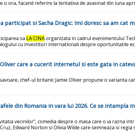
 o ora, facand referire la tentativa de asasinat din luna apri
a participat si Sacha Dragic: Imi doresc sa am cat ma
ticiparea sa
LA CINA
organizata in cadrul evenimentului Techs
ialogului cu investitori internationali despre oportunitatile
Oliver care a cucerit internetul si este gata in cate
de savoare, chef-ul britanic Jamie Oliver propune o varianta 
ele din Romania in vara lui 2026. Ce se intampla in "
Invitatia vecinilor”, comedia despre o masa care o ia razna i
e Cruz, Edward Norton si Olivia Wilde care semneaza si regia 