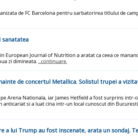
nizata de FC Barcelona pentru sarbatorirea titlului de cam
i sanatatea
 in European Journal of Nutrition a aratat ca ceea ce manan
doua zi dimineata.
...continuare.
ainte de concertul Metallica. Solistul trupei a vizitat
 Arena Nationala, iar James Hetfield a fost surprins intr-o ip
un anticariat si a luat cina intr-un local cunoscut din Bucurest
e a lui Trump au fost inscenate, arata un sondaj. Te