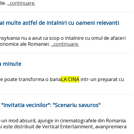
lie.
...continuare.
i multe astfel de intalniri cu oameni relevanti
ylvania nu a avut ca scop o intalnire cu omul de afaceri
 economice ale Romaniei.
...continuare.
va minute
care poate transforma o bana
LA CINA
intr-un preparat cu
Invitatia vecinilor": "Scenariu savuros"
ntr-un mod absurd, ajunge in cinematografele din Romania.
si este distribuit de Vertical Entertainment, avanpremiera