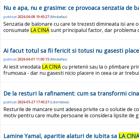
Nu e apa, nu e grasime: ce provoaca senzatia de 
publicat
2026-06-08 19:45:27
(
Mediafax
)
Senzatia de balonare cu care te trezesti dimineata isi are 
consumate
LA CINA
sunt principalul factor, dar problema d
Ai facut totul sa fii fericit si totusi nu gasesti pla
publicat
2026-06-01 11:00:15
(
Mediafax
)
Ai iesit vreodata
LA CINA
cu prietenii sau la o plimbare pri
frumoasa - dar nu gasesti nicio placere in ceea ce ar trebui
De la resturi la rafinament: cum sa transformi cina
publicat
2026-05-27 17:45:27
(
Libertatea
)
Resturile de mancare sunt adesea privite ca o solutie de c
motiv pentru care multe persoane le considera lipsite de 
Lamine Yamal, aparitie alaturi de iubita sa
LA CIN