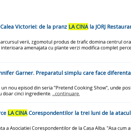
Calea Victoriei: de la pranz
LA CINA
la JORJ Restaura
 parcursul verii, zgomotul produs de trafic domina centrul ora
 interioara amenajata cu plante verzi modifica complet percep
nnifer Garner. Preparatul simplu care face diferent
m un nou episod din seria "Pretend Cooking Show", unde post
cu doar cinci ingrediente.
...continuare.
rce
LA CINA
Corespondentilor la trei luni de la atacu
 a Asociatiei Corespondentilor de la Casa Alba. "Asa cum am