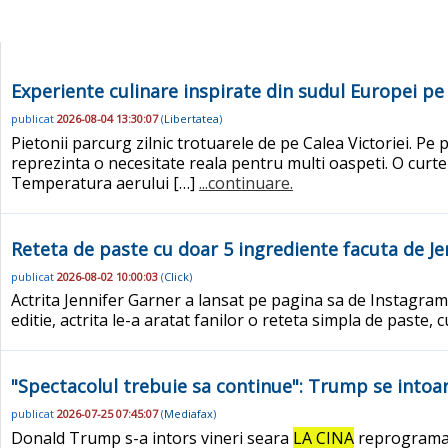
Experiente culinare inspirate din sudul Europei pe 
publicat
2026-08-04 13:30:07
(
Libertatea
)
Pietonii parcurg zilnic trotuarele de pe Calea Victoriei. Pe
reprezinta o necesitate reala pentru multi oaspeti. O curte
Temperatura aerului […]
...continuare.
Reteta de paste cu doar 5 ingrediente facuta de Je
publicat
2026-08-02 10:00:03
(
Click
)
Actrita Jennifer Garner a lansat pe pagina sa de Instagra
editie, actrita le-a aratat fanilor o reteta simpla de paste, 
"Spectacolul trebuie sa continue": Trump se intoa
publicat
2026-07-25 07:45:07
(
Mediafax
)
Donald Trump s-a intors vineri seara
LA CINA
reprogramata