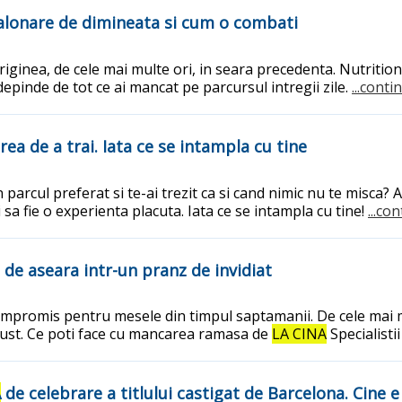
balonare de dimineata si cum o combati
originea, de cele mai multe ori, in seara precedenta. Nutriti
epinde de tot ce ai mancat pe parcursul intregii zile.
...conti
cerea de a trai. Iata ce se intampla cu tine
n parcul preferat si te-ai trezit ca si cand nimic nu te mis
 sa fie o experienta placuta. Iata ce se intampla cu tine!
...co
 de aseara intr-un pranz de invidiat
ompromis pentru mesele din timpul saptamanii. De cele mai mul
gust. Ce poti face cu mancarea ramasa de
LA CINA
Specialisti
A
de celebrare a titlului castigat de Barcelona. Cine 