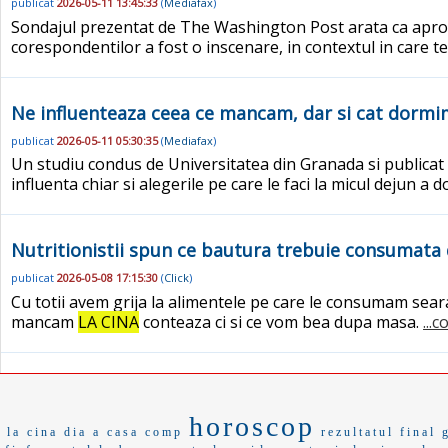
publicat
2026-05-11 13:45:33
(
Mediafax
)
Sondajul prezentat de The Washington Post arata ca aproxi
corespondentilor a fost o inscenare, in contextul in care t
Ne influenteaza ceea ce mancam, dar si cat dormim
publicat
2026-05-11 05:30:35
(
Mediafax
)
Un studiu condus de Universitatea din Granada si publicat
influenta chiar si alegerile pe care le faci la micul dejun a 
Nutritionistii spun ce bautura trebuie consumata 
publicat
2026-05-08 17:15:30
(
Click
)
Cu totii avem grija la alimentele pe care le consumam sear
mancam
LA CINA
conteaza ci si ce vom bea dupa masa.
...
horoscop
la cina
dia a
casa comp
rezultatul final