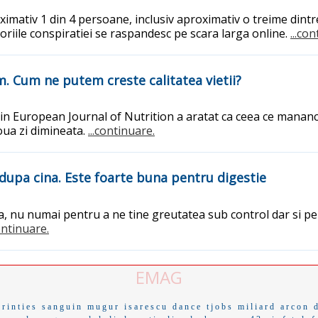
mativ 1 din 4 persoane, inclusiv aproximativ o treime dintr
eoriile conspiratiei se raspandesc pe scara larga online.
...co
. Cum ne putem creste calitatea vietii?
 in European Journal of Nutrition a aratat ca ceea ce manan
doua zi dimineata.
...continuare.
dupa cina. Este foarte buna pentru digestie
a, nu numai pentru a ne tine greutatea sub control dar si p
continuare.
EMAG
grinties
sanguin
mugur isarescu
dance
tjobs
miliard
arcon