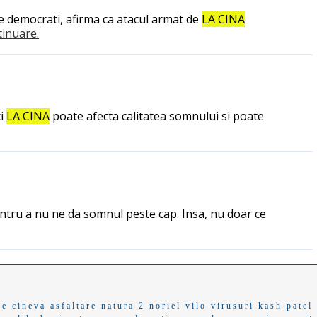
e democrati, afirma ca atacul armat de
LA CINA
ntinuare.
ci
LA CINA
poate afecta calitatea somnului si poate
entru a nu ne da somnul peste cap. Insa, nu doar ce
de cineva
asfaltare
natura 2
noriel
vilo
virusuri
kash patel