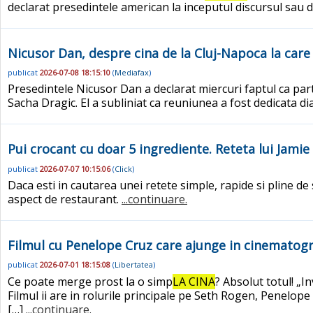
declarat presedintele american la inceputul discursul sau de
Nicusor Dan, despre cina de la Cluj-Napoca la care 
publicat
2026-07-08 18:15:10
(
Mediafax
)
Presedintele Nicusor Dan a declarat miercuri faptul ca par
Sacha Dragic. El a subliniat ca reuniunea a fost dedicata d
Pui crocant cu doar 5 ingrediente. Reteta lui Jamie 
publicat
2026-07-07 10:15:06
(
Click
)
Daca esti in cautarea unei retete simple, rapide si pline 
aspect de restaurant.
...continuare.
Filmul cu Penelope Cruz care ajunge in cinematograf
publicat
2026-07-01 18:15:08
(
Libertatea
)
Ce poate merge prost la o simp
LA CINA
? Absolut totul! „
Filmul ii are in rolurile principale pe Seth Rogen, Penelop
[…]
...continuare.