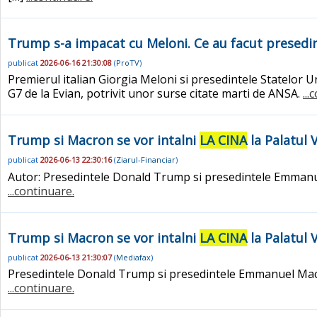
Trump s-a impacat cu Meloni. Ce au facut presedin
publicat
2026-06-16 21:30:08
(
ProTV
)
Premierul italian Giorgia Meloni si presedintele Statelor Uni
G7 de la Evian, potrivit unor surse citate marti de ANSA.
..
Trump si Macron se vor intalni
LA CINA
la Palatul 
publicat
2026-06-13 22:30:16
(
Ziarul-Financiar
)
Autor: Presedintele Donald Trump si presedintele Emmanu
...continuare.
Trump si Macron se vor intalni
LA CINA
la Palatul 
publicat
2026-06-13 21:30:07
(
Mediafax
)
Presedintele Donald Trump si presedintele Emmanuel Macr
...continuare.