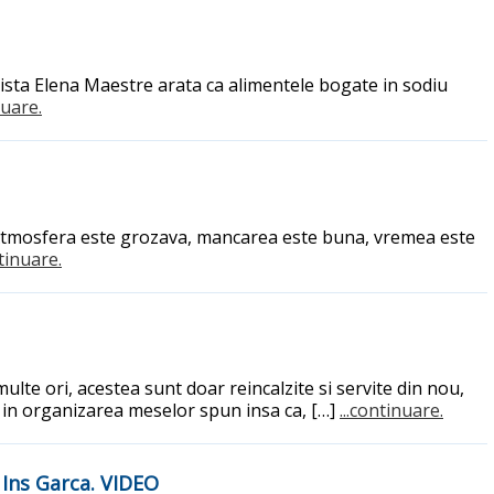
onista Elena Maestre arata ca alimentele bogate in sodiu
nuare.
ca? Atmosfera este grozava, mancarea este buna, vremea este
ntinuare.
te ori, acestea sunt doar reincalzite si servite din nou,
i in organizarea meselor spun insa ca, […]
...continuare.
e Ins Garca. VIDEO