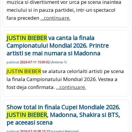
muzica si divertisment vor urca pe scena inaintea
meciului si in pauza partidei, intr-un spectacol
fara preceden
...continuare.
JUSTIN BIEBER
va canta la finala
Campionatului Mondial 2026. Printre
artisti se mai numara si Madonna
publicat
2026-07-11 15:00:02
(
Antena-1
)
JUSTIN BIEBER
se alatura celorlalti artisti pe scena
la finala Campionatului Mondial 2026. Vestea a
fost deja confirmata.
...continuare.
Show total in finala Cupei Mondiale 2026.
JUSTIN BIEBER
, Madonna, Shakira si BTS,
pe aceeasi scena
publicat
2026-07-10 08:15:15
(
Jurnalul-National
)