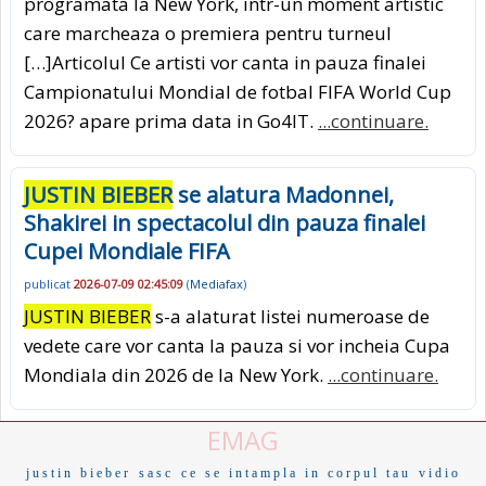
programata la New York, intr-un moment artistic
care marcheaza o premiera pentru turneul
[…]Articolul Ce artisti vor canta in pauza finalei
Campionatului Mondial de fotbal FIFA World Cup
2026? apare prima data in Go4IT.
...continuare.
JUSTIN BIEBER
se alatura Madonnei,
Shakirei in spectacolul din pauza finalei
Cupei Mondiale FIFA
publicat
2026-07-09 02:45:09
(
Mediafax
)
JUSTIN BIEBER
s-a alaturat listei numeroase de
vedete care vor canta la pauza si vor incheia Cupa
Mondiala din 2026 de la New York.
...continuare.
EMAG
justin bieber
sasc
ce se intampla in corpul tau
vidio