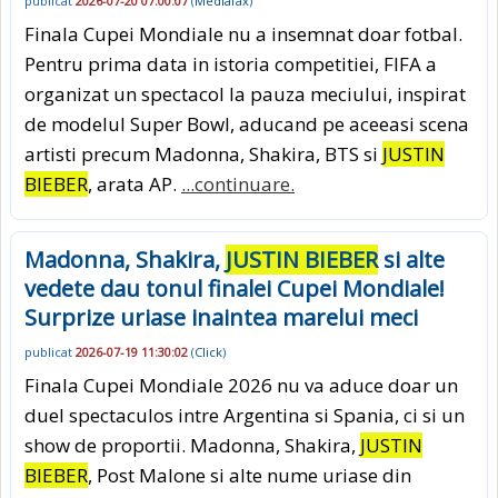
publicat
2026-07-20 07:00:07
(
Mediafax
)
Finala Cupei Mondiale nu a insemnat doar fotbal.
Pentru prima data in istoria competitiei, FIFA a
organizat un spectacol la pauza meciului, inspirat
de modelul Super Bowl, aducand pe aceeasi scena
artisti precum Madonna, Shakira, BTS si
JUSTIN
BIEBER
, arata AP.
...continuare.
Madonna, Shakira,
JUSTIN BIEBER
si alte
vedete dau tonul finalei Cupei Mondiale!
Surprize uriase inaintea marelui meci
publicat
2026-07-19 11:30:02
(
Click
)
Finala Cupei Mondiale 2026 nu va aduce doar un
duel spectaculos intre Argentina si Spania, ci si un
show de proportii. Madonna, Shakira,
JUSTIN
BIEBER
, Post Malone si alte nume uriase din