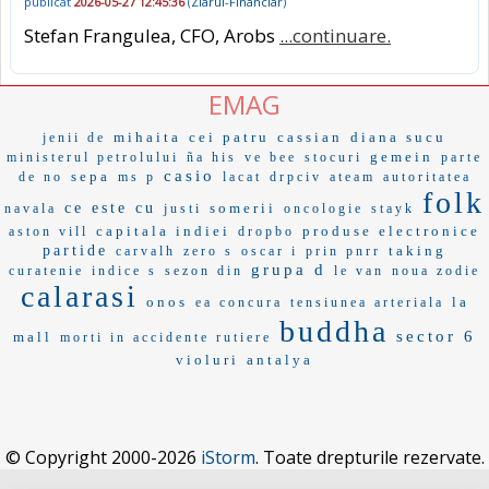
publicat
2026-05-27 12:45:36
(
Ziarul-Financiar
)
Stefan Frangulea, CFO, Arobs
...continuare.
EMAG
mihaita
cei patru
cassian
diana sucu
jenii de
gemein
ministerul petrolului
ña his
ve bee
stocuri
parte
casio
sepa
de no
ms p
lacat
drpciv
ateam
autoritatea
folk
ce este cu
somerii
navala
justi
oncologie
stayk
capitala indiei
produse electronice
aston vill
dropbo
partide
taking
carvalh
zero s
oscar i
prin pnrr
grupa d
curatenie
indice s
sezon din
le van
noua zodie
calarasi
onos
la
ea concura
tensiunea arteriala
buddha
sector 6
mall
morti in accidente rutiere
violuri
antalya
© Copyright 2000-2026
iStorm
. Toate drepturile rezervate.