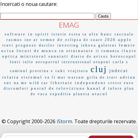
Incercati o noua cautare:
EMAG
software
in spirit
alte banc
istorie
estea ta
rascoala
semne de
apple
rasmus
ine ar
eclipsa de soare 2026
femeie
travi
prognoze
dacilor
investing
iehova
galateni
ucisa
locuri de munca in strainatate
iluzie
ii romania
optica
ministerul sanatati
diario de avisos
horoscopul
lunii iulie
aeroportul international otopeni
carla s
cluj
iaki
judecat
caminul
proteina e
vrajitoru
relatia
sistemul
adrian
va fi mai
warsaw
grila de start
sut
libertate
independent
na me
wild car
creste euro
postul de televiziune kanal d
discomfort
infore
plan
atacul
de vaca
expeditia
planeta
© Copyright 2000-2026
iStorm
. Toate drepturile rezervate.