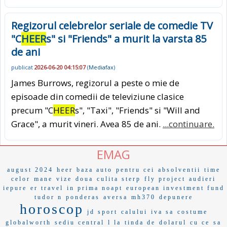
Regizorul celebrelor seriale de comedie TV
"C
HEER
s" si "Friends" a murit la varsta 85
de ani
publicat
2026-06-20 04:15:07
(
Mediafax
)
James Burrows, regizorul a peste o mie de
episoade din comedii de televiziune clasice
precum "C
HEER
s", "Taxi", "Friends" si "Will and
Grace", a murit vineri. Avea 85 de ani.
...continuare.
EMAG
august 2024
heer
baza auto
pentru cei
absolventii
time
celor
mane
vize
doua
culita sterp
fly project
audieri
iepure
er travel
in prima noapt
european investment fund
tudor n
ponderas
aversa
mh370
depunere
horoscop
jd sport
calului
iva sa
costume
globalworth
sediu central
l la
tinda de
dolarul
cu ce
sa