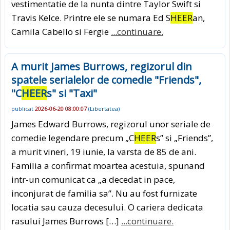
vestimentatie de la nunta dintre Taylor Swift si
Travis Kelce. Printre ele se numara Ed S
HEER
an,
Camila Cabello si Fergie
...continuare.
A murit James Burrows, regizorul din
spatele serialelor de comedie "Friends",
"C
HEER
s" si "Taxi"
publicat
2026-06-20 08:00:07
(
Libertatea
)
James Edward Burrows, regizorul unor seriale de
comedie legendare precum „C
HEER
s” si „Friends”,
a murit vineri, 19 iunie, la varsta de 85 de ani.
Familia a confirmat moartea acestuia, spunand
intr-un comunicat ca „a decedat in pace,
inconjurat de familia sa”. Nu au fost furnizate
locatia sau cauza decesului. O cariera dedicata
rasului James Burrows […]
...continuare.