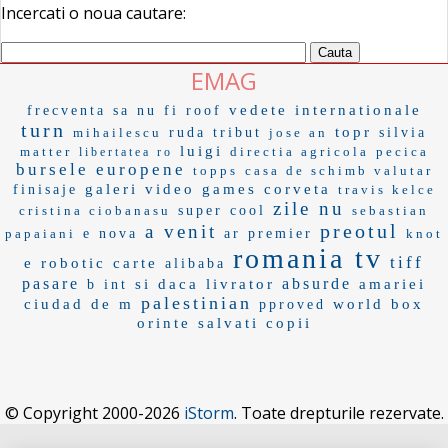
Incercati o noua cautare:
EMAG
vedete internationale
frecventa
sa nu fi
roof
turn
topr
mihailescu
ruda
tribut
jose an
silvia
luigi
matter
directia agricola
pecica
libertatea ro
bursele europene
topps
casa de schimb valutar
galeri
video games
corveta
finisaje
travis kelce
zile nu
cristina ciobanasu
super cool
sebastian
preotul
a venit
papaiani
e nova
ar premier
knot
romania tv
tiff
e robotic
carte
alibaba
pasare
absurde
si daca
livrator
amariei
b int
palestinian
ciudad de m
world box
pproved
orinte
salvati copii
© Copyright 2000-2026
iStorm
. Toate drepturile rezervate.