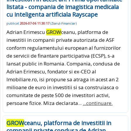
listata - compania de imagistica medicala
cu inteligenta artificiala Rayscape
publicat
2026-07-06 11:30:17
(
Ziarul-Financiar
)
Adrian Erimescu
GROW
ceanu, platforma de
investitii in companii private autorizata de ASF
conform regulamentului european al furnizorilor
de servicii de finantare participativa (ECSP), s-a
lansat public in Romania. Compania, condusa de
Adrian Erimescu, fondator si ex-CEO al
Imobiliare.ro, isi propune sa atraga in acest an 2
milioane de euro in investitii si sa construiasca o
comunitate de peste 500 de investitori activi,
persoane fizice. Miza declarata...
...continuare.
GROW
ceanu, platforma de investitii in
companii private condusa de Adrian