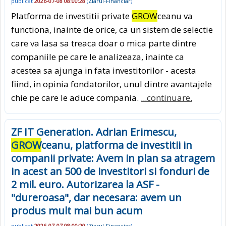
publicat
2026-07-08 08:00:28
(
Ziarul-Financiar
)
Platforma de investitii private
GROW
ceanu va
functiona, inainte de orice, ca un sistem de selectie
care va lasa sa treaca doar o mica parte dintre
companiile pe care le analizeaza, inainte ca
acestea sa ajunga in fata investitorilor - acesta
fiind, in opinia fondatorilor, unul dintre avantajele
chie pe care le aduce compania.
...continuare.
ZF IT Generation. Adrian Erimescu,
GROW
ceanu, platforma de investitii in
companii private: Avem in plan sa atragem
in acest an 500 de investitori si fonduri de
2 mil. euro. Autorizarea la ASF -
"dureroasa", dar necesara: avem un
produs mult mai bun acum
publicat
2026-07-07 08:00:20
(
Ziarul-Financiar
)