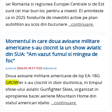
iar Romania si regiunea Europei Centrale si de Est
sunt cel mai bun loc pentru a investi. El aminteste
ca in 2025 fondurile de investitii active pe plan
autohton au scos din buzunare
...continuare.
Momentul in care doua avioane militare
americane s-au ciocnit la un show aviatic
din SUA: "Am vazut fumul si mingea de
foc"
publicat
2026-05-18 07:15:02
(
Adevarul
)
Doua avioane militare americane de tip EA-18G
GROW
ler s-au ciocnit in zbor duminica, in timpul
show-ului aviatic Gunfighter Skies, organizat in
apropierea bazei aeriene Mountain Home din
statul american Idaho.
...continuare.