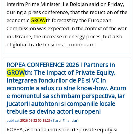
Interim Prime Minister Ilie Bolojan said on Friday,
during a press conference, that the reduction of the
economic
GROW
th forecast by the European
Commission was expected in the context of the war
in Ukraine, the increase in energy prices, but also
of global trade tensions.
...continuare.
ROPEA CONFERENCE 2026 I Partners in
GROW
th: The Impact of Private Equity.
Integrarea fondurilor de PE si VC in
economie a adus cu sine know-how. Acum
e momentul sa schimbam perspectiva, iar
jucatorii autohtoni si companiile locale
trebuie sa devina actori europeni
publicat
2026-05-22 00:15:29
(
Ziarul-Financiar
)
ROPEA, asociatia industriei de private equity si