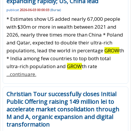
expanding rapidly; US, China lead
publicat
2026-06-03 00:00:03
(
Bursa
)
* Estimates show US added nearly 67,000 people
with $30m or more in wealth between 2021 and
2026, nearly three times more than China * Poland
and Qatar, expected to double their ultra-rich
populations, lead the world in percentage
GROW
th
* India among few countries to top both total
ultra-rich population and
GROW
th rate
...continuare.
Christian Tour successfully closes Initial
Public Offering raising 149 million lei to
accelerate market consolidation through
M and A, organic expansion and digital
transformation