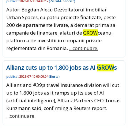
publicat
2026-07-30 14:45:17
(
Ziarul-Financiar
)
Autor: Bogdan Alecu Dezvoltatorul imobiliar
Urban Spaces, cu patru proiecte finalizate, peste
200 de apartamente livrate, a demarat prima sa
campanie de finantare, alaturi de
GROW
ceanu,
platforma de investitii in companii private
reglementata din Romania.
...continuare.
Allianz cuts up to 1,800 jobs as AI
GROW
s
publicat
2026-07-10 00:00:04
(
Bursa
)
Allianz and #39;s travel insurance division will cut
up to 1,800 jobs as it ramps up its use of AI
(artificial intelligence), Allianz Partners CEO Tomas
Kunzmann said, confirming a Reuters report.
...continuare.