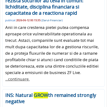
rezista socurilor au ceva in comun:
lichiditate, disciplina financiara si
capacitatea de a reactiona rapid
publicat
2026-06-12 00:15:35
(
Ziarul-Financiar
)
Anii in care cresterea pietei putea compensa
aproape orice vulnerabilitate operationala au
trecut. Astazi, companiile sunt evaluate tot mai
mult dupa capacitatea lor de a gestiona riscurile,
de a proteja fluxurile de numerar si de a ramane
profitabile chiar si atunci cand conditiile de piata
se deterioreaza, este una dintre concluziile editiei
speciale a emisiunii de business ZF Live.
...continuare.
INS: Natural
GROW
th remained strongly
negative