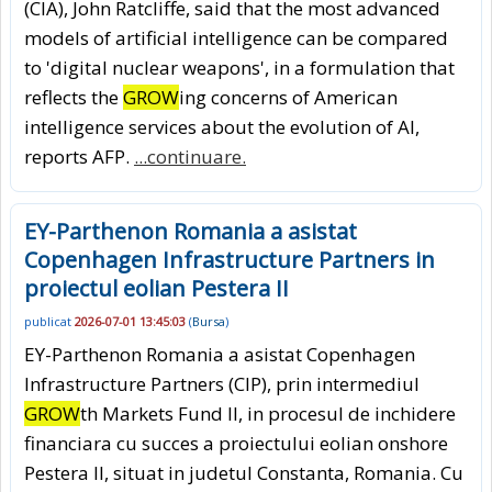
(CIA), John Ratcliffe, said that the most advanced
models of artificial intelligence can be compared
to 'digital nuclear weapons', in a formulation that
reflects the
GROW
ing concerns of American
intelligence services about the evolution of AI,
reports AFP.
...continuare.
EY-Parthenon Romania a asistat
Copenhagen Infrastructure Partners in
proiectul eolian Pestera II
publicat
2026-07-01 13:45:03
(
Bursa
)
EY-Parthenon Romania a asistat Copenhagen
Infrastructure Partners (CIP), prin intermediul
GROW
th Markets Fund II, in procesul de inchidere
financiara cu succes a proiectului eolian onshore
Pestera II, situat in judetul Constanta, Romania. Cu