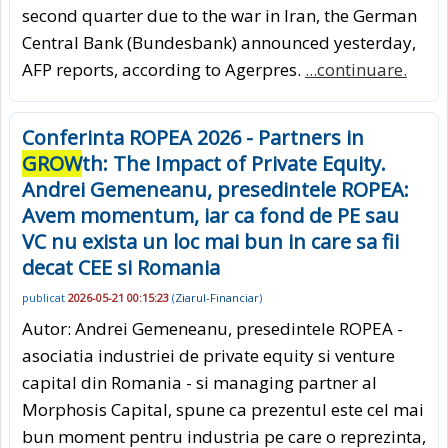
second quarter due to the war in Iran, the German
Central Bank (Bundesbank) announced yesterday,
AFP reports, according to Agerpres.
...continuare.
Conferinta ROPEA 2026 - Partners in
GROW
th: The Impact of Private Equity.
Andrei Gemeneanu, presedintele ROPEA:
Avem momentum, iar ca fond de PE sau
VC nu exista un loc mai bun in care sa fii
decat CEE si Romania
publicat
2026-05-21 00:15:23
(
Ziarul-Financiar
)
Autor: Andrei Gemeneanu, presedintele ROPEA -
asociatia industriei de private equity si venture
capital din Romania - si managing partner al
Morphosis Capital, spune ca prezentul este cel mai
bun moment pentru industria pe care o reprezinta,