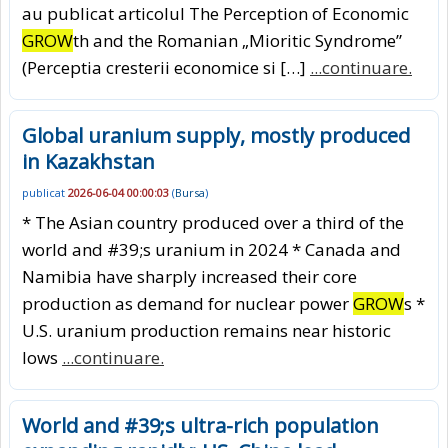
au publicat articolul The Perception of Economic
GROW
th and the Romanian „Mioritic Syndrome”
(Perceptia cresterii economice si […]
...continuare.
Global uranium supply, mostly produced
in Kazakhstan
publicat
2026-06-04 00:00:03
(
Bursa
)
* The Asian country produced over a third of the
world and #39;s uranium in 2024 * Canada and
Namibia have sharply increased their core
production as demand for nuclear power
GROW
s *
U.S. uranium production remains near historic
lows
...continuare.
World and #39;s ultra-rich population