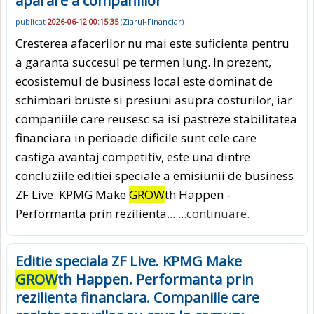
aparare a companiilor
publicat
2026-06-12 00:15:35
(
Ziarul-Financiar
)
Cresterea afacerilor nu mai este suficienta pentru
a garanta succesul pe termen lung. In prezent,
ecosistemul de business local este dominat de
schimbari bruste si presiuni asupra costurilor, iar
companiile care reusesc sa isi pastreze stabilitatea
financiara in perioade dificile sunt cele care
castiga avantaj competitiv, este una dintre
concluziile editiei speciale a emisiunii de business
ZF Live. KPMG Make
GROW
th Happen -
Performanta prin rezilienta...
...continuare.
Editie speciala ZF Live. KPMG Make
GROW
th Happen. Performanta prin
rezilienta financiara. Companiile care