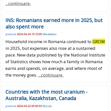
...continuare.
INS: Romanians earned more in 2025, but
also spent more
publicat
2026-06-24 15:15:09
(
Mediafax
)
Household income in Romania continued to
GROW
in 2025, but expenses also rose at a sustained
pace. New data published by the National Institute
of Statistics shows how much a family in Romania
earns and spends, on average, and where most of
the money goes.
...continuare.
Countries with the most uranium -
Australia, Kazakhstan, Canada
publicat
2026-06-22 00:00:03
(
Bursa
)