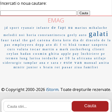
Incercati o noua cautare:
EMAG
de fapt nu
jd sport
ryanair
infante
marius mihalache
galati
melodii noi
horia constantinescu
geely auto
faur
tatal
catena
the gol
dieta keto
dia dr
dincolo de
la
employees
ato di
tomar
pas
depp
f vi
bloà
sanpetru
tocar
curs valuta
martin a
mark zuckerberg
clienti
cosmin ghita
ceylan
badan
apple pay
închiriere pe
ar 10
termen lung
larisa iordache
la africana
utilaje
este van
anita
siderurgic
tamplar
ana e
sara r
manual
pasar
minitr
junior s
brain rot
ziua familiei
© Copyright 2000-2026
iStorm
. Toate drepturile rezervate.