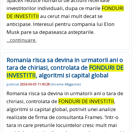
SpaceX reduce numarul de actiuni rezervate
investitorilor individuali, dupa ce marile
FONDURI
DE INVESTITII
au cerut mai mult decat se
anticipase. Interesul pentru compania lui Elon
Musk pare sa depaseasca asteptarile.
...continuare.
Romania risca sa devina in urmatorii ani o
tara de chiriasi, controlata de
FONDURI DE
INVESTITII
, algoritmi si capital global
publicat
2026-06-03 11:45:28
(
Income-Magazine
)
Romania risca sa devina in urmatorii ani o tara de
chiriasi, controlata de
FONDURI DE INVESTITII
,
algoritmi si capital global, potrivit unei analize
realizate de firma de consultanta Frames. ‘Intr-o
tara in care preturile locuintelor cresc mult mai