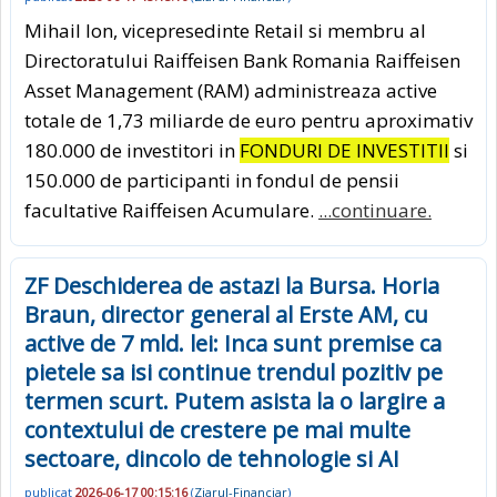
Mihail Ion, vicepresedinte Retail si membru al
Directoratului Raiffeisen Bank Romania Raiffeisen
Asset Management (RAM) administreaza active
totale de 1,73 miliarde de euro pentru aproximativ
180.000 de investitori in
FONDURI DE INVESTITII
si
150.000 de participanti in fondul de pensii
facultative Raiffeisen Acumulare.
...continuare.
ZF Deschiderea de astazi la Bursa. Horia
Braun, director general al Erste AM, cu
active de 7 mld. lei: Inca sunt premise ca
pietele sa isi continue trendul pozitiv pe
termen scurt. Putem asista la o largire a
contextului de crestere pe mai multe
sectoare, dincolo de tehnologie si AI
publicat
2026-06-17 00:15:16
(
Ziarul-Financiar
)