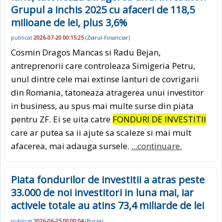
Grupul a inchis 2025 cu afaceri de 118,5
milioane de lei, plus 3,6%
publicat
2026-07-20 00:15:25
(
Ziarul-Financiar
)
Cosmin Dragos Mancas si Radu Bejan,
antreprenorii care controleaza Simigeria Petru,
unul dintre cele mai extinse lanturi de covrigarii
din Romania, tatoneaza atragerea unui investitor
in business, au spus mai multe surse din piata
pentru ZF. Ei se uita catre
FONDURI DE INVESTITII
care ar putea sa ii ajute sa scaleze si mai mult
afacerea, mai adauga sursele.
...continuare.
Piata fondurilor de investitii a atras peste
33.000 de noi investitori in luna mai, iar
activele totale au atins 73,4 miliarde de lei
publicat
2026-06-25 00:00:04
(
Bursa
)