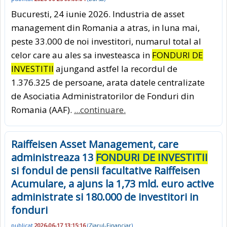
Bucuresti, 24 iunie 2026. Industria de asset
management din Romania a atras, in luna mai,
peste 33.000 de noi investitori, numarul total al
celor care au ales sa investeasca in
FONDURI DE
INVESTITII
ajungand astfel la recordul de
1.376.325 de persoane, arata datele centralizate
de Asociatia Administratorilor de Fonduri din
Romania (AAF).
...continuare.
Raiffeisen Asset Management, care
administreaza 13
FONDURI DE INVESTITII
si fondul de pensii facultative Raiffeisen
Acumulare, a ajuns la 1,73 mld. euro active
administrate si 180.000 de investitori in
fonduri
publicat
2026-06-17 13:15:16
(
Ziarul-Financiar
)