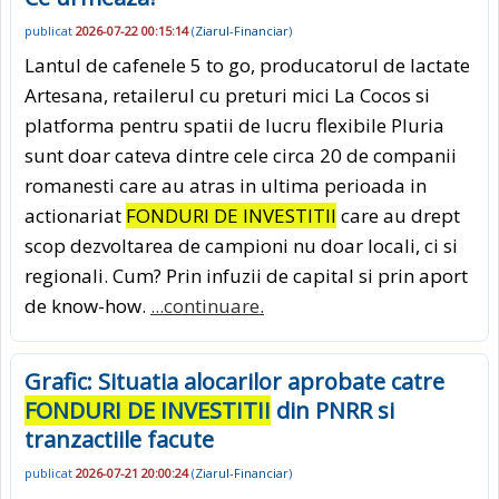
publicat
2026-07-22 00:15:14
(
Ziarul-Financiar
)
Lantul de cafenele 5 to go, producatorul de lactate
Artesana, retailerul cu preturi mici La Cocos si
platforma pentru spatii de lucru flexibile Pluria
sunt doar cateva dintre cele circa 20 de companii
romanesti care au atras in ultima perioada in
actionariat
FONDURI DE INVESTITII
care au drept
scop dezvoltarea de campioni nu doar locali, ci si
regionali. Cum? Prin infuzii de capital si prin aport
de know-how.
...continuare.
Grafic: Situatia alocarilor aprobate catre
FONDURI DE INVESTITII
din PNRR si
tranzactiile facute
publicat
2026-07-21 20:00:24
(
Ziarul-Financiar
)