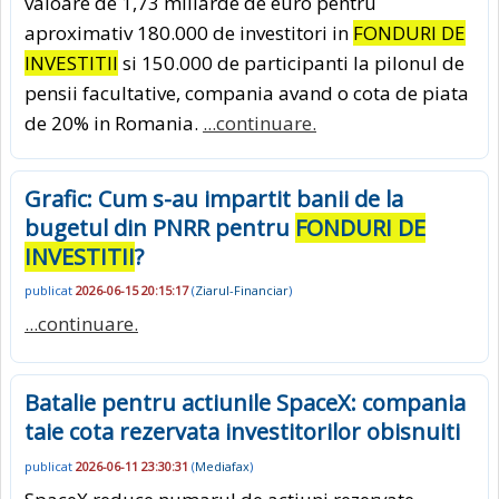
valoare de 1,73 miliarde de euro pentru
aproximativ 180.000 de investitori in
FONDURI DE
INVESTITII
si 150.000 de participanti la pilonul de
pensii facultative, compania avand o cota de piata
de 20% in Romania.
...continuare.
Grafic: Cum s-au impartit banii de la
bugetul din PNRR pentru
FONDURI DE
INVESTITII
?
publicat
2026-06-15 20:15:17
(
Ziarul-Financiar
)
...continuare.
Batalie pentru actiunile SpaceX: compania
taie cota rezervata investitorilor obisnuiti
publicat
2026-06-11 23:30:31
(
Mediafax
)