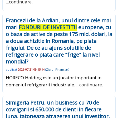
...continuare.
Francezii de la Ardian, unul dintre cele mai
mari
FONDURI DE INVESTITII
europene, cu
o baza de active de peste 175 mld. dolari, la
a doua achizitie in Romania, pe piata
frigului. De ce au ajuns solutiile de
refrigerare o piata care "frige" la nivel
mondial?
publicat
2026-07-21 09:15:14
(
Ziarul-Financiar
)
HORECO Holding este un jucator important in
domeniul refrigerarii industriale.
...continuare.
Simigeria Petru, un business cu 70 de
covrigarii si 650.000 de clienti in fiecare
luna, tatoneaza atragerea unui investitor.