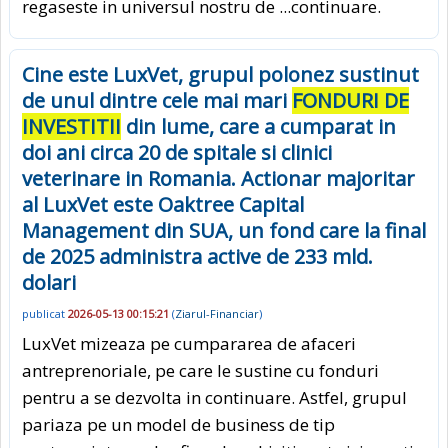
regaseste in universul nostru de
...continuare.
Cine este LuxVet, grupul polonez sustinut
de unul dintre cele mai mari
FONDURI DE
INVESTITII
din lume, care a cumparat in
doi ani circa 20 de spitale si clinici
veterinare in Romania. Actionar majoritar
al LuxVet este Oaktree Capital
Management din SUA, un fond care la final
de 2025 administra active de 233 mld.
dolari
publicat
2026-05-13 00:15:21
(
Ziarul-Financiar
)
LuxVet mizeaza pe cumpararea de afaceri
antreprenoriale, pe care le sustine cu fonduri
pentru a se dezvolta in continuare. Astfel, grupul
pariaza pe un model de business de tip