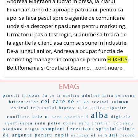
Andreea Magraon a lucrat in presa, la Ziarul
Financiar, timp de aproape patru ani, pentru ca
apoi sa faca pasul spre o agentie de comunicare
unde si-a descoperit pasiunea pentru marketing.
Urmatorul pas a fost logic, si anume sa treaca de
la agentie la client, asa cum se spune in industrie.
De-a lungul anilor, Andreea a ocupat functia de
marketing manager in companii precum
FLIXBUS
,
Bolt Romania si Croatia si Sezamo.
...continuare.
EMAG
prostit
flixbus
adulter
ña de la
chelaru
intra pe scena
cei care se
britanicilor
al ko
revisal
salmon
estival
tribunalul brasov
zile aplica
tiparire
alba
tele m
conflicte
aaro
apartheid
digitala
avertizarea
radu petre
seru
cristian popescu
cómse
ferentari
spitalul clinic
piedone
pompieri
viagra
sunt
de urgente pentru copii
sanitas
el se
record