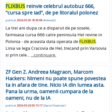
FLIXBUS
reinvie celebrul autobuz 666,
"cursa spre iad", de pe litoralul polonez
publicat
2026-05-30 18:30:08
(
Antena3
)
La trei ani dupa ce a disparut de pe sosele,
faimoasa cursa 666 catre peninsula Hel revine in
Polonia - de aceasta data operata de
FLIXBUS
.
Linia va lega Cracovia de Hel, trecand prin Varsovia
si prin cele...
...continuare.
ZF Gen Z. Andreea Magraon, Marcom
Hackers: Nimeni nu poate spune povestea
ta in afara de tine. Nicio IA din lumea asta.
Pana la urma, oamenii cumpara de la
oameni, nu de la IA
publicat
2026-05-26 00:15:17
(
Ziarul-Financiar
)