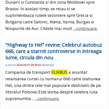
Dunarii si Constanta si din zona Moldovei spre
Brasov. In acelasi timp, se reiau si se
suplimenteaza rutele sezoniere spre Grecia si
Bulgaria catre Salonic, Atena, Varna, Burgas si
Nisipurile de Aur. Citeste mai mult
...continuare.
"Highway to Hel" revine: Celebrul autobuz
666, care a starnit controverse in intreaga
lume, circula din nou
publicat
2026-06-01 09:30:02
(
Antena3
)
Compania de transport
FLIXBUS
a anuntat
relansarea cursei cu numarul 666 catre statiunea
Hel, una dintre cele mai populare destinatii de pe
litoralul Poloniei.Este vorba despre celebra ruta
supranumita...
...continuare.