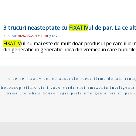
3 trucuri neasteptate cu
FIXATIV
ul de par. La ce a
publicat
2026-05-29 17:00:20
(
Click
)
FIXATIV
ul nu mai este de mult doar produsul pe care il iei 
din generatie in generatie, inca din vremea in care bunicil
e cente
fixativ
act co
adservio
reece
firma donald trum
horoscop zilnic
cia i
cabo verde
slui
amazonia
inteligenta
inima
the white house
regia
piata emergenta
pas cu pas