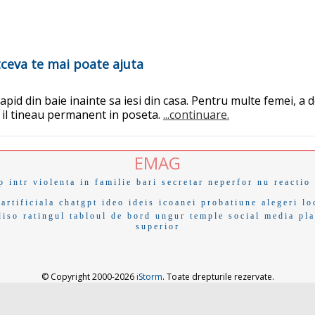
ltceva te mai poate ajuta
rapid din baie inainte sa iesi din casa. Pentru multe femei, a
e il tineau permanent in poseta.
...continuare.
EMAG
p
intr
violenta in familie
bari
secretar
neperfor
nu reactio
 artificiala chatgpt
ideo ideis
icoanei
probatiune
alegeri lo
diso
ratingul
tabloul de bord
ungur
temple
social media pl
superior
© Copyright 2000-2026
iStorm
. Toate drepturile rezervate.