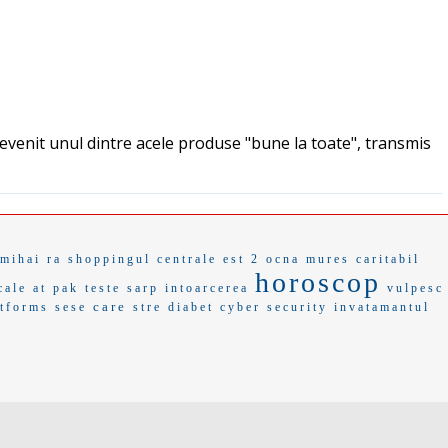
 devenit unul dintre acele produse "bune la toate", transmis
mihai ra
shoppingul
centrale
est 2
ocna mures
caritabil
horoscop
cale
at pak
teste sarp
intoarcerea
vulpesc
care
atforms
sese
stre
diabet
cyber security
invatamantul