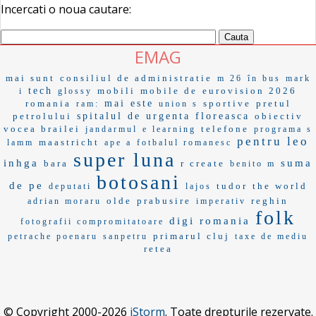
Incercati o noua cautare:
EMAG
mai sunt
consiliul de administratie
m 26
în bus
mark
tech
mobili
mobile de
eurovision 2026
i
glossy
romania
mai este
sportive
pretul
ram:
union s
petrolului
spitalul de urgenta floreasca
obiectiv
vocea brailei
telefone
jandarmul
e learning
programa s
pentru leo
maastricht
lamm
ape a
fotbalul romanesc
super luna
inhga
suma
bara
r create
benito m
botosani
de pe
tudor
the world
deputati
lajos
olde
prabusire
reghin
adrian moraru
imperativ
folk
digi romania
fotografii compromitatoare
primarul cluj
petrache poenaru
sanpetru
taxe de mediu
retea
© Copyright 2000-2026
iStorm
. Toate drepturile rezervate.