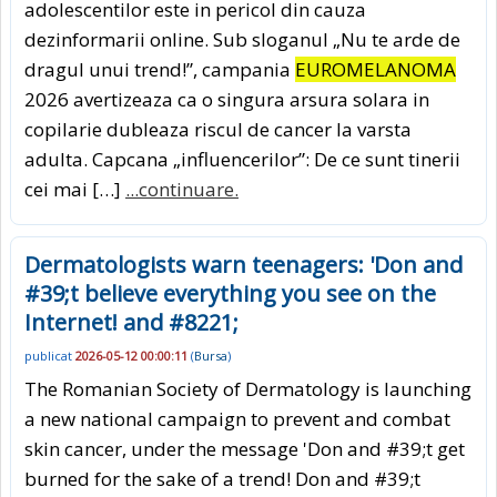
adolescentilor este in pericol din cauza
dezinformarii online. Sub sloganul „Nu te arde de
dragul unui trend!”, campania
EUROMELANOMA
2026 avertizeaza ca o singura arsura solara in
copilarie dubleaza riscul de cancer la varsta
adulta. Capcana „influencerilor”: De ce sunt tinerii
cei mai […]
...continuare.
Dermatologists warn teenagers: 'Don and
#39;t believe everything you see on the
Internet! and #8221;
publicat
2026-05-12 00:00:11
(
Bursa
)
The Romanian Society of Dermatology is launching
a new national campaign to prevent and combat
skin cancer, under the message 'Don and #39;t get
burned for the sake of a trend! Don and #39;t