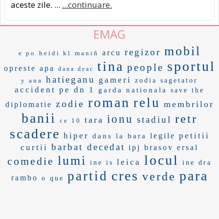
aceste zile. ...
...continuare.
EMAG
mobil
regizor
arcu
e po
heidi kl
maniñ
tina
sportul
people
opreste apa
dana deac
hatieganu
gameri
y ana
zodia sagetator
accident pe dn 1
garda nationala
save the
roman
relu
zodie
membrilor
diplomatie
banii
retr
ionu
stadiul
tara
ce 10
scadere
hiper
petitii
legile
dans la bara
barbat decedat
curtii
ipj brasov
ersal
locul
lumi
comedie
leica
ine is
ine dra
cres
para
partid
verde
rambo
o que