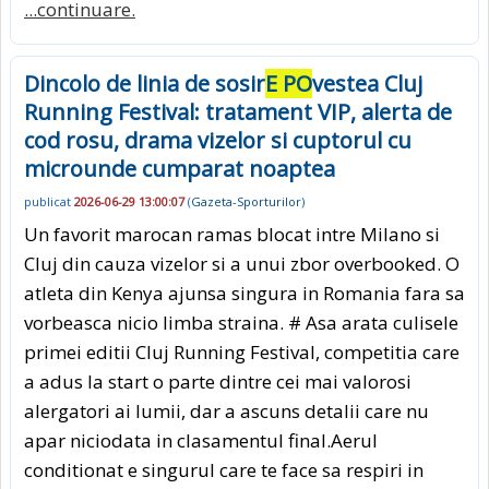
...continuare.
Dincolo de linia de sosir
E PO
vestea Cluj
Running Festival: tratament VIP, alerta de
cod rosu, drama vizelor si cuptorul cu
microunde cumparat noaptea
publicat
2026-06-29 13:00:07
(
Gazeta-Sporturilor
)
Un favorit marocan ramas blocat intre Milano si
Cluj din cauza vizelor si a unui zbor overbooked. O
atleta din Kenya ajunsa singura in Romania fara sa
vorbeasca nicio limba straina. # Asa arata culisele
primei editii Cluj Running Festival, competitia care
a adus la start o parte dintre cei mai valorosi
alergatori ai lumii, dar a ascuns detalii care nu
apar niciodata in clasamentul final.Aerul
conditionat e singurul care te face sa respiri in