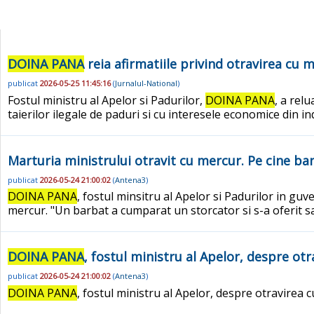
DOINA PANA
reia afirmatiile privind otravirea cu 
publicat
2026-05-25 11:45:16
(
Jurnalul-National
)
Fostul ministru al Apelor si Padurilor,
DOINA PANA
, a rel
taierilor ilegale de paduri si cu interesele economice din i
Marturia ministrului otravit cu mercur. Pe cine b
publicat
2026-05-24 21:00:02
(
Antena3
)
DOINA PANA
, fostul minsitru al Apelor si Padurilor in g
mercur. "Un barbat a cumparat un storcator si s-a oferit sa
DOINA PANA
, fostul ministru al Apelor, despre ot
publicat
2026-05-24 21:00:02
(
Antena3
)
DOINA PANA
, fostul ministru al Apelor, despre otravirea 