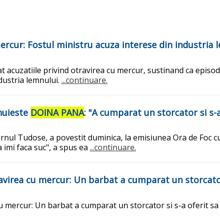
mercur: Fostul ministru acuza interese din industria 
uat acuzatiile privind otravirea cu mercur, sustinand ca episo
ndustria lemnului.
...continuare.
anuieste
DOINA PANA
: "A cumparat un storcator si s-a
uvernul Tudose, a povestit duminica, la emisiunea Ora de Foc 
 imi faca suc", a spus ea
...continuare.
ravirea cu mercur: Un barbat a cumparat un storcator 
cu mercur: Un barbat a cumparat un storcator si s-a oferit sa