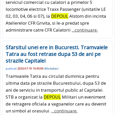
serviciul comercial cu calatori a primelor 5
locomotive electrice Traxx Passenger (unitatile LE
02, 03, 04, 06 si 07), la
DEPOUL
Alstom din incinta
Atelierelor CFR Grivita, si le-a predat spre
administrare catre CFR Calatorii
...continuare.
Sfarsitul unei ere in Bucuresti. Tramvaiele
Tatra au fost retrase dupa 53 de ani pe
strazile Capitalei
publicat
2026-07-19 16:45:09
(
Mediafax
)
Tramvaiele Tatra au circulat duminica pentru
ultima data pe strazile Bucurestiului, dupa 53 de
ani de serviciu in transportul public al Capitalei.
STB a organizat la
DEPOUL
Militari un eveniment
de retragere oficiala a vagoanelor care au devenit
un simbol al orasului.
...continuare.