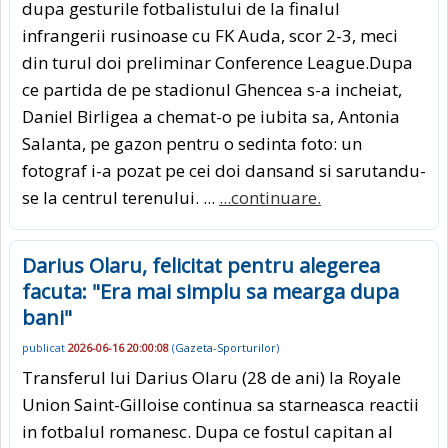
dupa gesturile fotbalistului de la finalul
infrangerii rusinoase cu FK Auda, scor 2-3, meci
din turul doi preliminar Conference League.Dupa
ce partida de pe stadionul Ghencea s-a incheiat,
Daniel Birligea a chemat-o pe iubita sa, Antonia
Salanta, pe gazon pentru o sedinta foto: un
fotograf i-a pozat pe cei doi dansand si sarutandu-
se la centrul terenului. ...
...continuare.
Darius Olaru, felicitat pentru alegerea
facuta: "Era mai simplu sa mearga dupa
bani"
publicat
2026-06-16 20:00:08
(
Gazeta-Sporturilor
)
Transferul lui Darius Olaru (28 de ani) la Royale
Union Saint-Gilloise continua sa starneasca reactii
in fotbalul romanesc. Dupa ce fostul capitan al