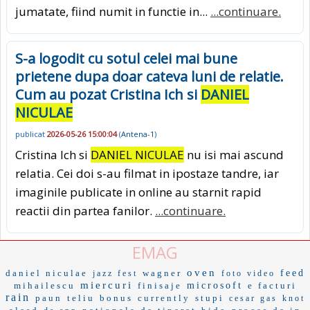
jumatate, fiind numit in functie in...
...continuare.
S-a logodit cu sotul celei mai bune
prietene dupa doar cateva luni de relatie.
Cum au pozat Cristina Ich si
DANIEL
NICULAE
publicat
2026-05-26 15:00:04
(
Antena-1
)
Cristina Ich si
DANIEL NICULAE
nu isi mai ascund
relatia. Cei doi s-au filmat in ipostaze tandre, iar
imaginile publicate in online au starnit rapid
reactii din partea fanilor.
...continuare.
EMAG
oven
daniel niculae
wagner
feed
jazz fest
foto video
miercuri
mihailescu
finisaje
microsoft
e facturi
rain
paun
teliu
bonus
currently
stupi
cesar gas
knot