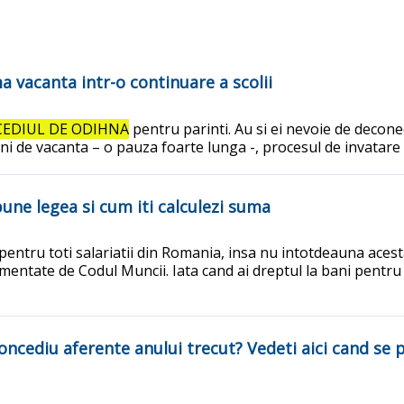
a vacanta intr-o continuare a scolii
EDIUL DE ODIHNA
pentru parinti. Au si ei nevoie de decone
uni de vacanta – o pauza foarte lunga -, procesul de invatare 
pune legea si cum iti calculezi suma
entru toti salariatii din Romania, insa nu intotdeauna acesta 
lementate de Codul Muncii. Iata cand ai dreptul la bani pentr
e concediu aferente anului trecut? Vedeti aici cand s