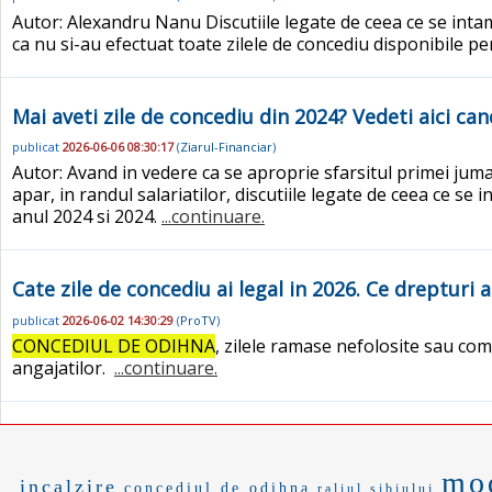
Autor: Alexandru Nanu Discutiile legate de ceea ce se inta
ca nu si-au efectuat toate zilele de concediu disponibile p
Mai aveti zile de concediu din 2024? Vedeti aici c
publicat
2026-06-06 08:30:17
(
Ziarul-Financiar
)
Autor: Avand in vedere ca se aproprie sfarsitul primei jum
apar, in randul salariatilor, discutiile legate de ceea ce s
anul 2024 si 2024.
...continuare.
Cate zile de concediu ai legal in 2026. Ce drepturi a
publicat
2026-06-02 14:30:29
(
ProTV
)
CONCEDIUL DE ODIHNA
, zilele ramase nefolosite sau co
angajatilor.
...continuare.
mo
incalzire
concediul de odihna
raliul sibiului