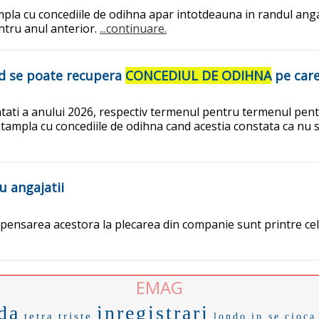
mpla cu concediile de odihna apar intotdeauna in randul angaj
entru anul anterior.
...continuare.
and se poate recupera
CONCEDIUL DE ODIHNA
pe care 
atati a anului 2026, respectiv termenul pentru termenul pent
e intampla cu concediile de odihna cand acestia constata ca nu 
u angajatii
mpensarea acestora la plecarea din companie sunt printre cele
EMAG
da
inregistrari
tetra
triste
londo
ip se
cioca