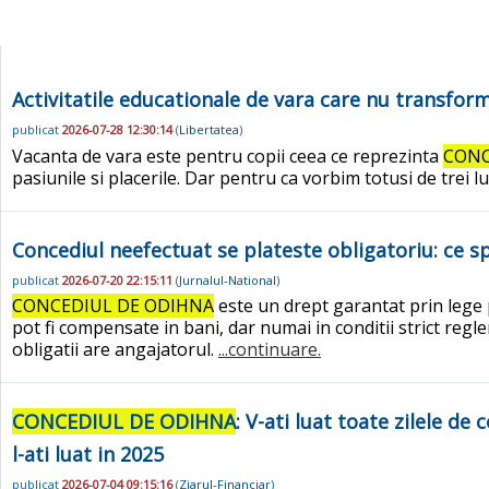
Activitatile educationale de vara care nu transform
publicat
2026-07-28 12:30:14
(
Libertatea
)
Vacanta de vara este pentru copii ceea ce reprezinta
CONC
pasiunile si placerile. Dar pentru ca vorbim totusi de trei l
Concediul neefectuat se plateste obligatoriu: ce s
publicat
2026-07-20 22:15:11
(
Jurnalul-National
)
CONCEDIUL DE ODIHNA
este un drept garantat prin lege p
pot fi compensate in bani, dar numai in conditii strict reg
obligatii are angajatorul.
...continuare.
CONCEDIUL DE ODIHNA
: V-ati luat toate zilele d
l-ati luat in 2025
publicat
2026-07-04 09:15:16
(
Ziarul-Financiar
)