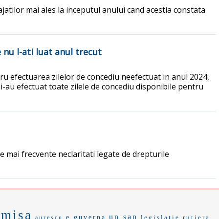
atilor mai ales la inceputul anului cand acestia constata
nu l-ati luat anul trecut
ru efectuarea zilelor de concediu neefectuat in anul 2024,
si-au efectuat toate zilele de concediu disponibile pentru
 mai frecvente neclaritati legate de drepturile
misa
un san
e guverna
legislatie rutiera
aurescu