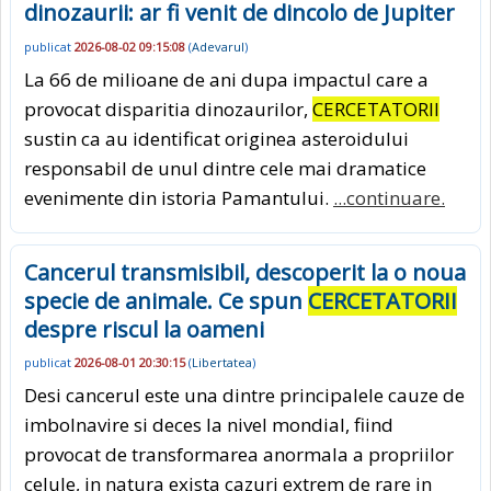
dinozaurii: ar fi venit de dincolo de Jupiter
publicat
2026-08-02 09:15:08
(
Adevarul
)
La 66 de milioane de ani dupa impactul care a
provocat disparitia dinozaurilor,
CERCETATORII
sustin ca au identificat originea asteroidului
responsabil de unul dintre cele mai dramatice
evenimente din istoria Pamantului.
...continuare.
Cancerul transmisibil, descoperit la o noua
specie de animale. Ce spun
CERCETATORII
despre riscul la oameni
publicat
2026-08-01 20:30:15
(
Libertatea
)
Desi cancerul este una dintre principalele cauze de
imbolnavire si deces la nivel mondial, fiind
provocat de transformarea anormala a propriilor
celule, in natura exista cazuri extrem de rare in