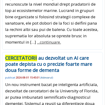
recunoscute la nivel mondial drept pradatorii de
top ai ecosistemelor marine. Lucrand in grupuri
bine organizate si folosind strategii complexe de
vanatoare, ele pot dobori de la foci si delfini pana
la rechini albi sau pui de balena. Cu toate acestea,
suprematia lor absoluta se opreste brusc in
momentul in […]
...continuare.
CERCETATORII
au dezvoltat un AI care
poate depista cu o precizie foarte mare
doua forme de dementa
publicat
2026-08-01 15:45:01
(
Adevarul
)
Un nou instrument bazat pe inteligenta artificiala,
dezvoltat de cercetatori de la University of Florida,
ar putea imbunatati semnificativ diagnosticul
dementei. Sistemul a reusit sa diferentieze doua