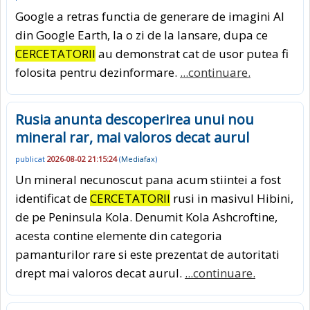
Google a retras functia de generare de imagini AI
din Google Earth, la o zi de la lansare, dupa ce
CERCETATORII
au demonstrat cat de usor putea fi
folosita pentru dezinformare.
...continuare.
Rusia anunta descoperirea unui nou
mineral rar, mai valoros decat aurul
publicat
2026-08-02 21:15:24
(
Mediafax
)
Un mineral necunoscut pana acum stiintei a fost
identificat de
CERCETATORII
rusi in masivul Hibini,
de pe Peninsula Kola. Denumit Kola Ashcroftine,
acesta contine elemente din categoria
pamanturilor rare si este prezentat de autoritati
drept mai valoros decat aurul.
...continuare.