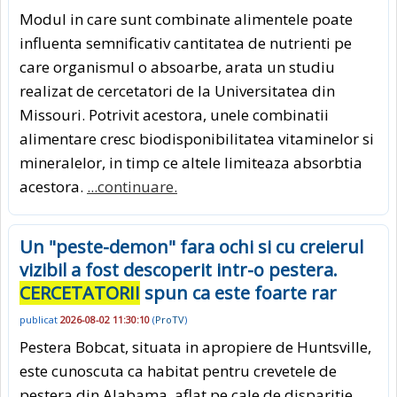
Modul in care sunt combinate alimentele poate
influenta semnificativ cantitatea de nutrienti pe
care organismul o absoarbe, arata un studiu
realizat de cercetatori de la Universitatea din
Missouri. Potrivit acestora, unele combinatii
alimentare cresc biodisponibilitatea vitaminelor si
mineralelor, in timp ce altele limiteaza absorbtia
acestora.
...continuare.
Un "peste-demon" fara ochi si cu creierul
vizibil a fost descoperit intr-o pestera.
CERCETATORII
spun ca este foarte rar
publicat
2026-08-02 11:30:10
(
ProTV
)
Pestera Bobcat, situata in apropiere de Huntsville,
este cunoscuta ca habitat pentru crevetele de
pestera din Alabama, aflat pe cale de disparitie,