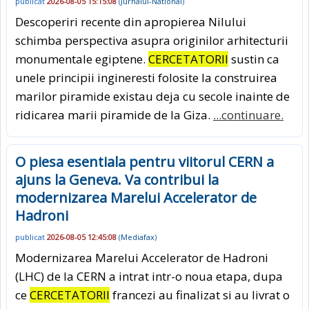
publicat
2026-08-05 15:15:08
(
Jurnalul-National
)
Descoperiri recente din apropierea Nilului
schimba perspectiva asupra originilor arhitecturii
monumentale egiptene.
CERCETATORII
sustin ca
unele principii ingineresti folosite la construirea
marilor piramide existau deja cu secole inainte de
ridicarea marii piramide de la Giza.
...continuare.
O piesa esentiala pentru viitorul CERN a
ajuns la Geneva. Va contribui la
modernizarea Marelui Accelerator de
Hadroni
publicat
2026-08-05 12:45:08
(
Mediafax
)
Modernizarea Marelui Accelerator de Hadroni
(LHC) de la CERN a intrat intr-o noua etapa, dupa
ce
CERCETATORII
francezi au finalizat si au livrat o