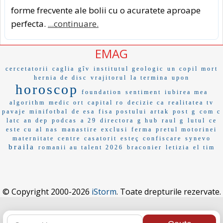
forme frecvente ale bolii cu o acuratete aproape
perfecta.
...continuare.
EMAG
cercetatorii
caglia
gîv
institutul geologic
un copil mort
hernia de disc
vrajitorul
la termina
upon
horoscop
foundation
sentiment
iubirea mea
algorithm
medic ort
capital ro
decizie ca
realitatea tv
pavaje
minifotbal
de esa
fisa postului
artak
post g
com c
latc
an dep
podcas
a 29
directora
g hub
raul g
lutul
ce
este cu
al nas
manastire
exclusi
ferma
pretul motorinei
maternitate
centre
casatorit
esteç
confiscare
synevo
braila
romanii au talent 2026
braconier
letizia
el tim
© Copyright 2000-2026
iStorm
. Toate drepturile rezervate.