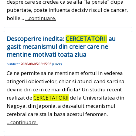
despre care se credea ca se afla "la pensie" dupa
pubertate, poate influenta decisiv riscul de cancer,
bolile...
...continuare.
Descoperire inedita:
CERCETATORII
au
gasit mecanismul din creier care ne
mentine motivati toata ziua
publicat
2026-08-05 06:15:03
(
Click
)
Ce ne permite sa ne mentinem efortul in vederea
atingerii obiectivelor, chiar si atunci cand sarcina
devine din ce in ce mai dificila? Un studiu recent
realizat de
CERCETATORII
de la Universitatea din
Nagoya, din Japonia, a dezvaluit mecanismul
cerebral care sta la baza acestui fenomen.
...continuare.