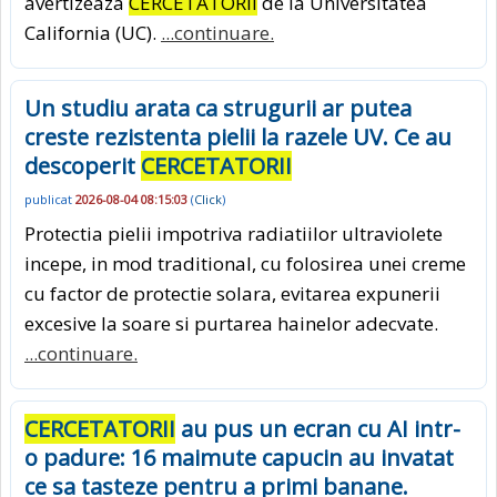
avertizeaza
CERCETATORII
de la Universitatea
California (UC).
...continuare.
Un studiu arata ca strugurii ar putea
creste rezistenta pielii la razele UV. Ce au
descoperit
CERCETATORII
publicat
2026-08-04 08:15:03
(
Click
)
Protectia pielii impotriva radiatiilor ultraviolete
incepe, in mod traditional, cu folosirea unei creme
cu factor de protectie solara, evitarea expunerii
excesive la soare si purtarea hainelor adecvate.
...continuare.
CERCETATORII
au pus un ecran cu AI intr-
o padure: 16 maimute capucin au invatat
ce sa tasteze pentru a primi banane.