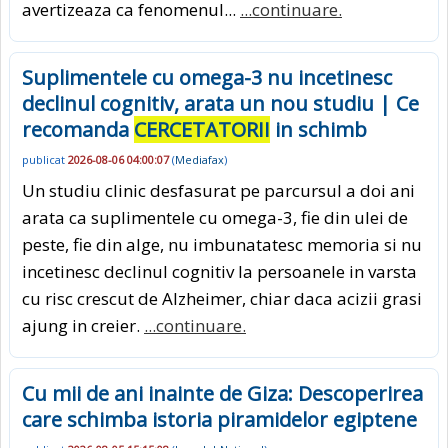
avertizeaza ca fenomenul...
...continuare.
Suplimentele cu omega-3 nu incetinesc
declinul cognitiv, arata un nou studiu | Ce
recomanda
CERCETATORII
in schimb
publicat
2026-08-06 04:00:07
(
Mediafax
)
Un studiu clinic desfasurat pe parcursul a doi ani
arata ca suplimentele cu omega-3, fie din ulei de
peste, fie din alge, nu imbunatatesc memoria si nu
incetinesc declinul cognitiv la persoanele in varsta
cu risc crescut de Alzheimer, chiar daca acizii grasi
ajung in creier.
...continuare.
Cu mii de ani inainte de Giza: Descoperirea
care schimba istoria piramidelor egiptene