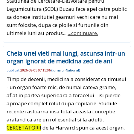
Statiunea de Cercetare-Dezvoltare pentru
Legumicultura (SCDL) Buzau face apel catre public
sa doneze institutiei geamuri vechi care nu mai
sunt folosite, dupa ce ploile si furtunile din
ultimele luni au produs...
...continuare.
Cheia unei vieti mai lungi, ascunsa intr-un
organ ignorat de medicina zeci de ani
publicat
2026-08-05 07:15:06
(
Jurnalul-National
)
Timp de decenii, medicina a considerat ca timusul
- un organ foarte mic, de numai cateva grame,
aflat in partea superioara a toracelui - isi pierde
aproape complet rolul dupa copilarie. Studiile
recente rastoarna insa total aceasta conceptie
aratand ca are un rol esential si la adulti.
CERCETATORII
de la Harvard spun ca acest organ,