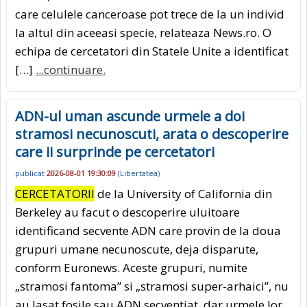
care celulele canceroase pot trece de la un individ
la altul din aceeasi specie, relateaza News.ro. O
echipa de cercetatori din Statele Unite a identificat
[…]
...continuare.
ADN-ul uman ascunde urmele a doi
stramosi necunoscuti, arata o descoperire
care ii surprinde pe cercetatori
publicat
2026-08-01 19:30:09
(
Libertatea
)
CERCETATORII
de la University of California din
Berkeley au facut o descoperire uluitoare
identificand secvente ADN care provin de la doua
grupuri umane necunoscute, deja disparute,
conform Euronews. Aceste grupuri, numite
„stramosi fantoma” si „stramosi super-arhaici”, nu
au lasat fosile sau ADN secventiat, dar urmele lor