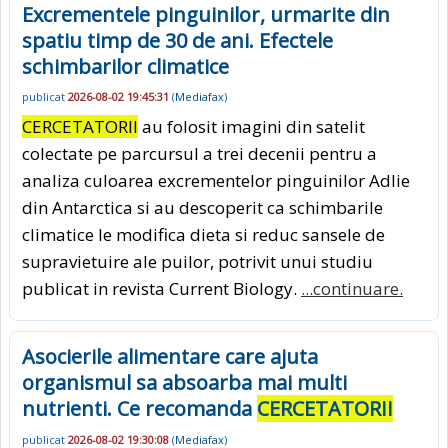
Excrementele pinguinilor, urmarite din
spatiu timp de 30 de ani. Efectele
schimbarilor climatice
publicat
2026-08-02 19:45:31
(
Mediafax
)
CERCETATORII
au folosit imagini din satelit
colectate pe parcursul a trei decenii pentru a
analiza culoarea excrementelor pinguinilor Adlie
din Antarctica si au descoperit ca schimbarile
climatice le modifica dieta si reduc sansele de
supravietuire ale puilor, potrivit unui studiu
publicat in revista Current Biology.
...continuare.
Asocierile alimentare care ajuta
organismul sa absoarba mai multi
nutrienti. Ce recomanda
CERCETATORII
publicat
2026-08-02 19:30:08
(
Mediafax
)