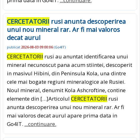
prima data in Go4IT.
...continuare.
CERCETATORII
rusi anunta descoperirea
unui nou mineral rar. Ar fi mai valoros
decat aurul
publicat
2026-08-03 09:00:06
(
Go4IT
)
CERCETATORII
rusi au anuntat identificarea unui
mineral necunoscut pana acum stiintei, descoperit
in masivul Hibini, din Peninsula Kola, una dintre
cele mai bogate regiuni mineralogice ale Rusiei.
Noul mineral, denumit Kola Ashcroftine, contine
elemente din […]Articolul
CERCETATORII
rusi
anunta descoperirea unui nou mineral rar. Ar fi
mai valoros decat aurul apare prima data in
Go4IT.
...continuare.