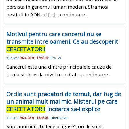
persista in genomul uman modern. Stramosi
nestiuti in ADN-ul […]
...continuare.
Motivul pentru care cancerul nu se
transmite intre oameni. Ce au descoperit
CERCETATORII
publicat
2026-08-01 17:45:10
(
ProTV
)
Cancerul este una dintre principalele cauze de
boala si deces la nivel mondial.
...continuare.
Orcile sunt pradatori de temut, dar fug de
un animal mult mai mic. Misterul pe care
CERCETATORII
incearca sa-l explice
publicat
2026-08-01 16:45:08
(
Libertatea
)
Supranumite „balene ucigase”, orcile sunt