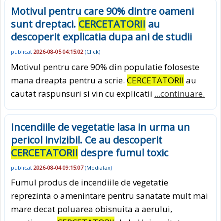
Motivul pentru care 90% dintre oameni
sunt dreptaci.
CERCETATORII
au
descoperit explicatia dupa ani de studii
publicat
2026-08-05 04:15:02
(
Click
)
Motivul pentru care 90% din populatie foloseste
mana dreapta pentru a scrie.
CERCETATORII
au
cautat raspunsuri si vin cu explicatii
...continuare.
Incendiile de vegetatie lasa in urma un
pericol invizibil. Ce au descoperit
CERCETATORII
despre fumul toxic
publicat
2026-08-04 09:15:07
(
Mediafax
)
Fumul produs de incendiile de vegetatie
reprezinta o amenintare pentru sanatate mult mai
mare decat poluarea obisnuita a aerului,