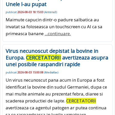
Unele l-au pupat
publicat
2026-08-03 18:15:03
(
Antena3
)
Maimute capucin dintr-o padure salbatica au
invatat sa foloseasca un touchscreen cu AI ca sa
primeasca banane
...continuare.
Virus necunoscut depistat la bovine in
Europa.
CERCETATORII
avertizeaza asupra
unei posibile raspandiri rapide
publicat
2026-08-03 15:00:08
(
Mediafax
)
Un virus necunoscut pana acum in Europa a fost
identificat la bovine din sudul Germaniei, dupa ce
mai multe animale au prezentat febra, diaree si
scaderea productiei de lapte.
CERCETATORII
avertizeaza ca agentul patogen ar putea continua
sa se raspandeasca in lunile urmatoare.