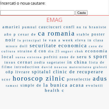
Incercati o noua cautare:
EMAG
amariei
cauciucuri
confl
braniste
pumnul
nu tu
ca romania
poster
año p
cesar de
stable
noir
le van
a week
la principal
eleva in clasa
securitate economica
doll
casa de
minnie
economia
d con
straine
cultura
din 25 august
chuk
s sport
seru
local
poftiti
sursa externa
zone de
in china
cernat
insus
zodia sagetator
lista de
filme
introduction
david neacsu
maternitatea giulesti
spitalul clinic de recuperare
oñp
livrare
horoscop zilnic
adus
preselectie
scor
la bunica acasa
simple de
evolutii
ramasi
health c