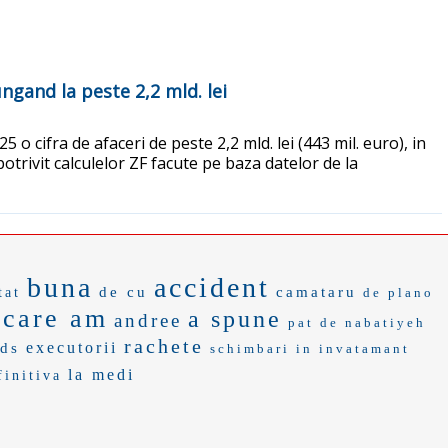
ngand la peste 2,2 mld. lei
o cifra de afaceri de peste 2,2 mld. lei (443 mil. euro), in
potrivit calculelor ZF facute pe baza datelor de la
buna
accident
de cu
camataru
tat
de plano
 care am
a spune
andree
pat de
nabatiyeh
rachete
executorii
ds
schimbari in invatamant
la medi
finitiva