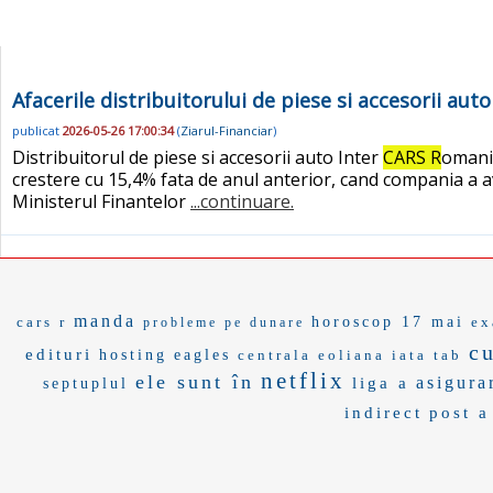
Afacerile distribuitorului de piese si accesorii aut
publicat
2026-05-26 17:00:34
(
Ziarul-Financiar
)
Distribuitorul de piese si accesorii auto Inter
CARS R
omania
crestere cu 15,4% fata de anul anterior, cand compania a avut
Ministerul Finantelor
...continuare.
manda
cars r
horoscop 17 mai
ex
probleme pe dunare
cu
edituri
hosting
eagles
centrala eoliana
iata tab
netflix
ele sunt în
asigura
liga a
septuplul
indirect
post a