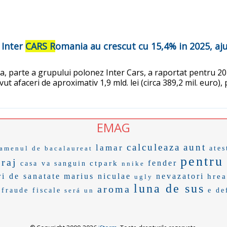
o Inter
CARS R
omania au crescut cu 15,4% in 2025, aju
, parte a grupului polonez Inter Cars, a raportat pentru 2025 
 afaceri de aproximativ 1,9 mld. lei (circa 389,2 mil. euro), 
EMAG
calculeaza
aunt
lamar
amenul de bacalaureat
ates
pentru
raj
fender
ctpark
casa va
sanguin
nnike
ri de sanatate
marius niculae
nevazatori
hrea
ugly
luna de sus
aroma
fraude fiscale
será un
e de