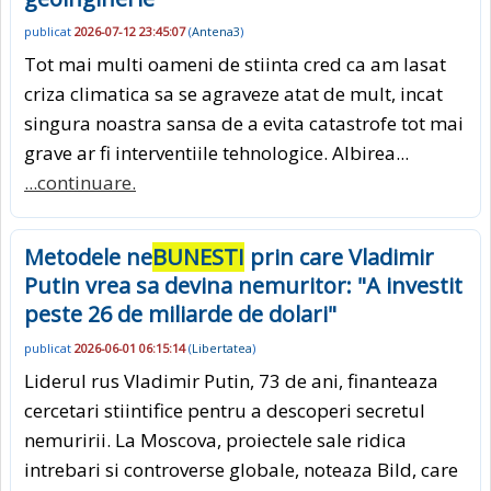
publicat
2026-07-12 23:45:07
(
Antena3
)
Tot mai multi oameni de stiinta cred ca am lasat
criza climatica sa se agraveze atat de mult, incat
singura noastra sansa de a evita catastrofe tot mai
grave ar fi interventiile tehnologice. Albirea...
...continuare.
Metodele ne
BUNESTI
prin care Vladimir
Putin vrea sa devina nemuritor: "A investit
peste 26 de miliarde de dolari"
publicat
2026-06-01 06:15:14
(
Libertatea
)
Liderul rus Vladimir Putin, 73 de ani, finanteaza
cercetari stiintifice pentru a descoperi secretul
nemuririi. La Moscova, proiectele sale ridica
intrebari si controverse globale, noteaza Bild, care