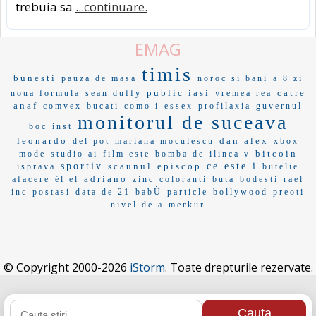
trebuia sa
...continuare.
EMAG
timis
bunesti
pauza de masa
noroc si bani
a 8 zi
public iasi
catre
noua formula
sean duffy
vremea rea
anaf
comvex
bucati
como i
essex
profilaxia
guvernul
monitorul de suceava
boc
inst
leonardo
dan alex
del pot
mariana moculescu
xbox
bitcoin
mode
studio ai
film este
bomba de
ilinca v
sportiv
scaunul
episcop
ce este i
isprava
butelie
adriano
afacere
él el
zinc
coloranti
buta
bodesti
rael
inc
postasi
data de 21
babÙ
particle
bollywood
preoti
nivel de a
merkur
© Copyright 2000-2026
iStorm
. Toate drepturile rezervate.