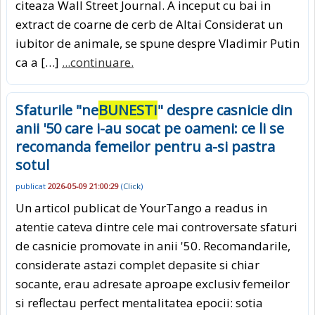
citeaza Wall Street Journal. A inceput cu bai in
extract de coarne de cerb de Altai Considerat un
iubitor de animale, se spune despre Vladimir Putin
ca a […]
...continuare.
Sfaturile "ne
BUNESTI
" despre casnicie din
anii '50 care i-au socat pe oameni: ce li se
recomanda femeilor pentru a-si pastra
sotul
publicat
2026-05-09 21:00:29
(
Click
)
Un articol publicat de YourTango a readus in
atentie cateva dintre cele mai controversate sfaturi
de casnicie promovate in anii '50. Recomandarile,
considerate astazi complet depasite si chiar
socante, erau adresate aproape exclusiv femeilor
si reflectau perfect mentalitatea epocii: sotia