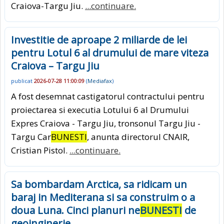
Craiova-Targu Jiu.
...continuare.
Investitie de aproape 2 miliarde de lei
pentru Lotul 6 al drumului de mare viteza
Craiova – Targu Jiu
publicat
2026-07-28 11:00:09
(
Mediafax
)
A fost desemnat castigatorul contractului pentru
proiectarea si executia Lotului 6 al Drumului
Expres Craiova - Targu Jiu, tronsonul Targu Jiu -
Targu Car
BUNESTI
, anunta directorul CNAIR,
Cristian Pistol.
...continuare.
Sa bombardam Arctica, sa ridicam un
baraj in Mediterana si sa construim o a
doua Luna. Cinci planuri ne
BUNESTI
de
geoinginerie