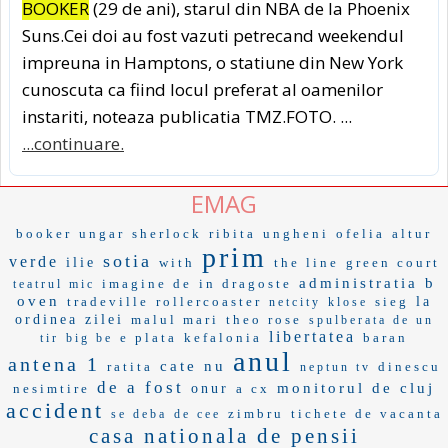
BOOKER
(29 de ani), starul din NBA de la Phoenix
Suns.Cei doi au fost vazuti petrecand weekendul
impreuna in Hamptons, o statiune din New York
cunoscuta ca fiind locul preferat al oamenilor
instariti, noteaza publicatia TMZ.FOTO. ...
...continuare.
EMAG
booker
ungar
sherlock
ribita
ungheni
ofelia
altur
prim
sotia
verde
ilie
with
the line
green court
administratia b
imagine de
in dragoste
teatrul mic
oven
tradeville
rollercoaster
sieg
la
netcity
klose
ordinea zilei
malul mari
theo rose
spulberata de un
libertatea
e plata
kefalonia
baran
tir
big be
anul
antena 1
cate nu
ratita
dinescu
neptun tv
de a fost
monitorul de cluj
nesimtire
onur
a cx
accident
zimbru
tichete de vacanta
se deba
de cee
casa nationala de pensii