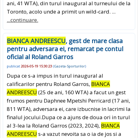
ani, 41 WTA), din turul inaugural al turneului de la
Toronto, acolo unde a primit un wild-card. ...
...continuare.
BIANCA ANDREESCU
, gest de mare clasa
pentru adversara ei, remarcat pe contul
oficial al Roland Garros
publicat
2026-05-19 15:30:23
(
Gazeta-Sporturilor
)
Dupa ce s-a impus in turul inaugural al
calificarilor pentru Roland Garros,
BIANCA
ANDREESCU
(25 de ani, 160 WTA) a facut un gest
frumos pentru Daphnee Mpetshi Perricard (17 ani,
811 WTA), adversara ei, care izbucnise in lacrimi la
finalul jocului.Dupa ce a ajuns de doua ori in turul
al 3-lea la Roland Garros (2023, 2024),
BIANCA
ANDREESCU
s-a vazut nevoita sa o ia de jos si a