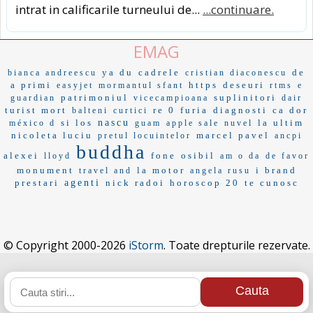
intrat in calificarile turneului de...
...continuare.
EMAG
ya du
cadrele
de
bianca andreescu
cristian diaconescu
a primi
https
deseuri
easyjet
mormantul sfant
rtms
e
patrimoniul
suplinitori
guardian
vicecampioana
dair
turist mort
re 0
furia
diagnosti
ca dor
balteni
curtici
si los
nascu
la ultim
méxico d
guam
apple sale
nuvel
nicoleta luciu
marcel pavel
pretul locuintelor
ancpi
buddha
alexei
fone
osibil
lloyd
am o da
de favor
monument
la motor
i brand
travel and
angela rusu
prestari
agenti
nick radoi
horoscop 20
te cunosc
© Copyright 2000-2026
iStorm
. Toate drepturile rezervate.