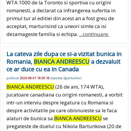
WTA 1000 de la Toronto si sportiva cu origini
romanesti, a declarat ca infrangerea suferita in
primul tur al editiei din acest an a fost greu de
acceptat, marturisind ca uneori simte ca isi
dezamageste familia si echipa.
...continuare.
La cateva zile dupa ce si-a vizitat bunica in
Romania,
BIANCA ANDREESCU
a dezvaluit
ce ar duce cu ea in Canada
publicat
2026-08-01 18:30:18
(
Gazeta-Sporturilor
)
BIANCA ANDREESCU
(26 de ani, 174 WTA),
jucatoare canadiana cu origini romanesti, a vorbit
intr-un interviu despre legatura cu Romania si
despre activitatile pe care obisnuieste sa le faca
alaturi de bunica sa.
BIANCA ANDREESCU
se
pregateste de duelul cu Nikola Bartunkova (20 de